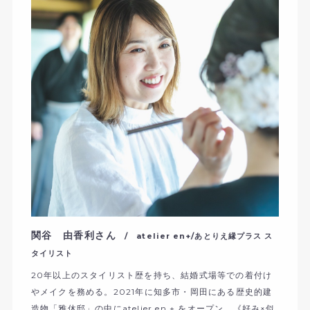
関谷 由香利さん
/ atelier en+/あとりえ縁プラス ス
タイリスト
20年以上のスタイリスト歴を持ち、結婚式場等での着付け
やメイクを務める。2021年に知多市・岡田にある歴史的建
造物「雅休邸」の中にatelier en + をオープン。《好み×似