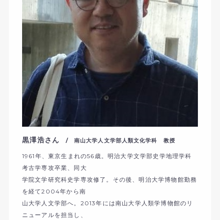
黒澤浩さん
/ 南山大学人文学部人類文化学科 教授
1961年、東京生まれの56歳。明治大学文学部史学地理学科
考古学専攻卒業、同大
学院文学研究科史学専攻修了。その後、明治大学博物館勤務
を経て2004年から南
山大学人文学部へ。2013年には南山大学人類学博物館のリ
ニューアルを担当し、