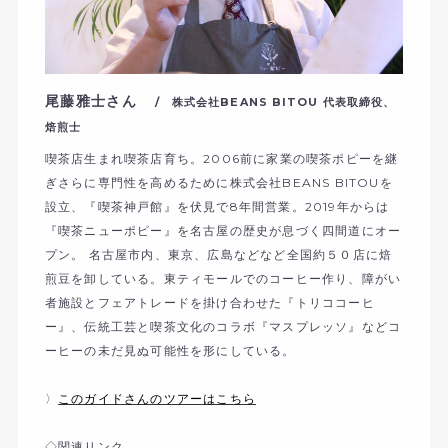
尾藤雅士さん
/ 株式会社BEANS BITOU 代表取締役、
焙煎士
喫茶店生まれ喫茶店育ち。2006前に家業の喫茶ポピーを継
ぎさらに専門性を高めるために株式会社BEANS BITOUを
設立、『喫茶神戸館』を伏見で8年間営業。2019年からは
『喫茶ニューポピー』を名古屋の歴史が息づく四間道にオー
プン。 名古屋市内、東京、広島などなど全国約５０店に焙
煎豆を卸している。東ティモールでのコーヒー作り、障がい
者施設とフェアトレードを掛け合わせた『トリココーヒ
ー』、伝統工芸と喫茶文化のコラボ『マスプレッソ』などコ
ーヒーの未だ見ぬ可能性を形にしている。
〉
このガイドさんのツアーはこちら
◇関連リンク