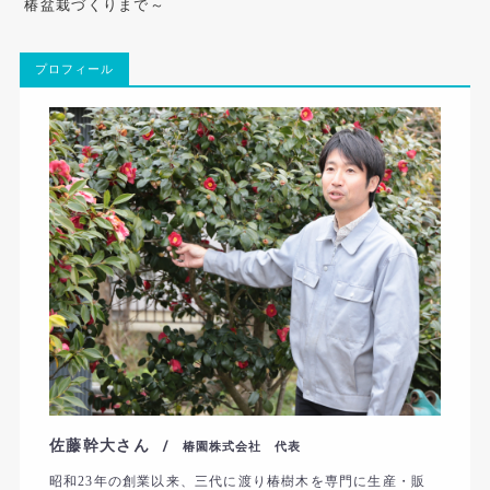
椿盆栽づくりまで～
プロフィール
佐藤幹大さん
/ 椿園株式会社 代表
昭和
年の創業以来、三代に渡り椿樹木を専門に生産・販
23