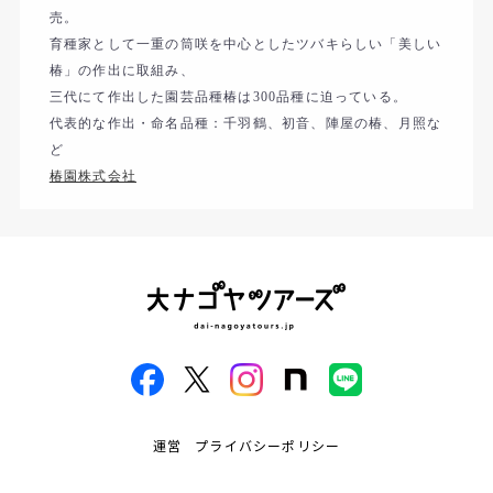
売。
育種家として一重の筒咲を中心としたツバキらしい「美しい
椿」
の作出に取組み、
三代にて作出した園芸品種椿は
品種に迫っている。
300
代表的な作出・命名品種：千羽鶴、初音、陣屋の椿、月照な
ど
椿園株式会社
運営
プライバシーポリシー