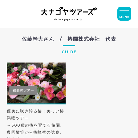
MENU
佐藤幹大さん / 椿園株式会社 代表
GUIDE
優美に咲き誇る椿！美しい椿
満喫ツアー
～300種の椿を育てる椿園、
農園散策から椿蜂蜜の試食、