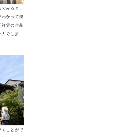
点でみると、
がわかって楽
野祥雲の作品
一人でご参
行くことがで