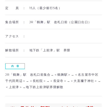
定 員 ：
15人（最少催行5名）
集合場所 ：
JR「鶴舞」駅 改札口前（公園口出口）
アクセス ：
解散場所 ：
地下鉄「上前津」駅 界隈
内 容
JR「鶴舞」駅 改札口前集合→＜鶴舞駅＞→＜名古屋市中区
千代田周辺＞→＜長松院＞→＜長栄寺＞→＜大直禰子神社＞→
＜上前津＞→地下鉄上前津駅界隈解散