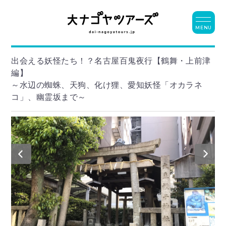
MENU
出会える妖怪たち！？名古屋百鬼夜行【鶴舞・上前津
編】
～水辺の蜘蛛、天狗、化け狸、愛知妖怪「オカラネ
コ」、幽霊坂まで～