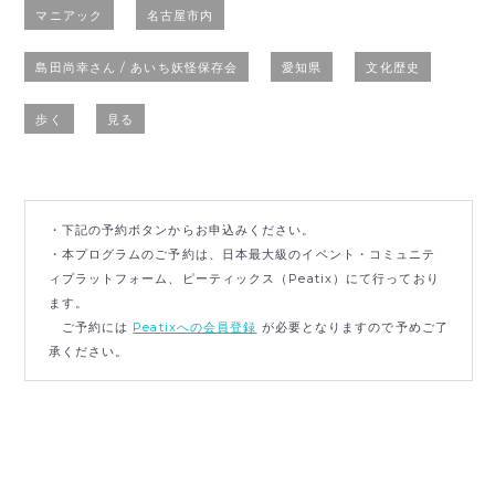
マニアック
名古屋市内
島田尚幸さん / あいち妖怪保存会
愛知県
文化歴史
歩く
見る
・下記の予約ボタンからお申込みください。
・本プログラムのご予約は、日本最大級のイベント・コミュニテ
ィプラットフォーム、ピーティックス（Peatix）にて行っており
ます。
ご予約には
Peatixへの会員登録
が必要となりますので予めご了
承ください。