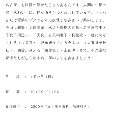
名古屋にも妖怪の話がたくさんあるんです。人間の生活の
間（あわい）に、怪が涌きたつと言われています。ちょっ
とだけ背筋のゾクッとする妖怪まち歩きへご案内します。
今回は鶴舞・上前津編！水辺と蜘蛛の関係＜名古屋市中区
千代田周辺＞、「天狗」と天狗囃子＜長松院＞、狸に化か
される＜長栄寺＞、愛知妖怪「オカラネコ」＜大直禰子神
社＞、幽霊が見える「幽霊坂」＜上前津＞まで。不思議な
妖怪たちがむらがる名古屋のまちを歩きましょう！
日 程 ：
11月15日（日）
時 間 ：
10：00～12：00
参加費用 ：
2500円（まち歩き資料、保険料含）