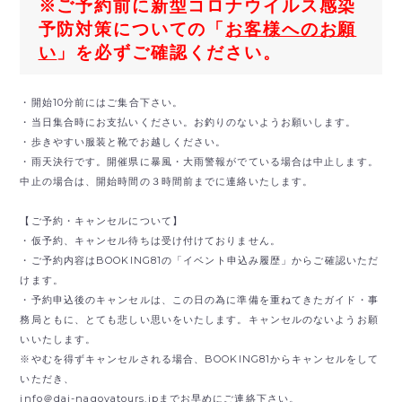
※ご予約前に新型コロナウイルス感染
予防対策についての「
お客様へのお願
い
」を必ずご確認ください。
・開始10分前にはご集合下さい。
・当日集合時にお支払いください。お釣りのないようお願いします。
・歩きやすい服装と靴でお越しください。
・雨天決行です。開催県に暴風・大雨警報がでている場合は中止します。
中止の場合は、開始時間の３時間前までに連絡いたします。
【ご予約・キャンセルについて】
・仮予約、キャンセル待ちは受け付けておりません。
・ご予約内容はBOOKING81の「イベント申込み履歴」からご確認いただ
けます。
・予約申込後のキャンセルは、この日の為に準備を重ねてきたガイド・事
務局ともに、とても悲しい思いをいたします。キャンセルのないようお願
いいたします。
※やむを得ずキャンセルされる場合、BOOKING81からキャンセルをして
いただき、
info＠dai-nagoyatours.jpまでお早めにご連絡下さい。