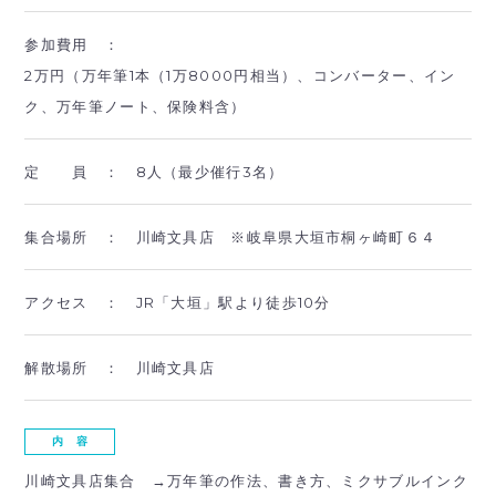
参加費用 ：
2万円（万年筆1本（1万8000円相当）、コンバーター、イン
ク、万年筆ノート、保険料含）
定 員 ：
8人（最少催行3名）
集合場所 ：
川崎文具店 ※岐阜県大垣市桐ヶ崎町６４
アクセス ：
JR「大垣」駅より徒歩10分
解散場所 ：
川崎文具店
内 容
川崎文具店集合 →万年筆の作法、書き方、ミクサブルインク