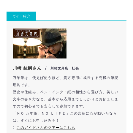
ガイド紹介
川崎 紘嗣さん
/ 川崎文具店 社長
万年筆は、使えば使うほど、
貴方専用に成長する究極の筆記
用具です。
歴史や仕組み、ペン・インク・紙の相性から選び方、
美しい
文字の書き方など、
基本から応用までしっかりとお伝えしま
すので初心者でも安心して
参加できます。
「ＮＯ 万年筆、ＮＯ ＬＩＦＥ」この言葉に心が動いたなら
ば、すぐにお申し込みを！
〉
このガイドさんのツアーはこちら