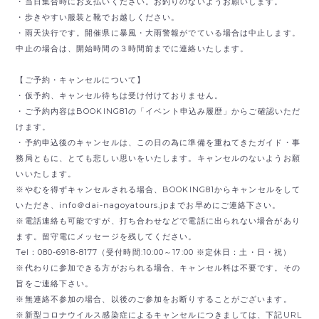
・当日集合時にお支払いください。お釣りのないようお願いします。
・歩きやすい服装と靴でお越しください。
・雨天決行です。開催県に暴風・大雨警報がでている場合は中止します。
中止の場合は、開始時間の３時間前までに連絡いたします。
【ご予約・キャンセルについて】
・仮予約、キャンセル待ちは受け付けておりません。
・ご予約内容はBOOKING81の「イベント申込み履歴」からご確認いただ
けます。
・予約申込後のキャンセルは、この日の為に準備を重ねてきたガイド・事
務局ともに、とても悲しい思いをいたします。キャンセルのないようお願
いいたします。
※やむを得ずキャンセルされる場合、BOOKING81からキャンセルをして
いただき、
info＠dai-nagoyatours.jpまでお早めにご連絡下さい。
※電話連絡も可能ですが、打ち合わせなどで電話に出られない場合があり
ます。留守電にメッセージを残してください。
Tel：080-6918-8177（受付時間:10:00～17:00 ※定休日：土・日・祝）
※代わりに参加できる方がおられる場合、キャンセル料は不要です。その
旨をご連絡下さい。
※無連絡不参加の場合、以後のご参加をお断りすることがございます。
※新型コロナウイルス感染症によるキャンセルにつきましては、下記URL