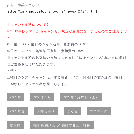
よりご確認ください。
https://dai-nagoyatours.jp/cms/news/10754.html
【キャンセル料について】
※2019年秋ツアーからキャンセル規定が変更になりましたのでご注意くだ
さい。
６日前0：00～前日のキャンセル：参加費の50%
当日キャンセル、無連絡不参加：参加費の100%
※キャンセル料のお支払い方法につきましてはキャンセルされた方に個別
にご連絡させていただきます。
＜例＞
土曜日のツアーをキャンセルする場合、ツアー開催日の前の週の日曜日
0:00からキャンセル料が発生します。
2021年
2021年4月
2021年4月17日（土）
2021年春
お持ち帰り
つくる
マニアック
岐阜県
川崎 紘嗣さん ／ 川崎文具店 社長