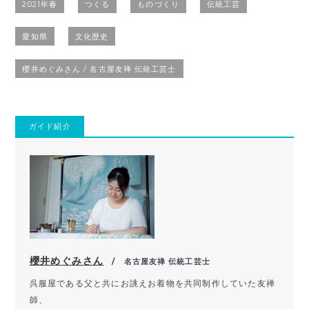
2021年春
つくる
ものづくり
伝統工芸
愛知県
文化歴史
櫻井めぐみさん / 名古屋友禅 伝統工芸士
ガイド紹介
櫻井めぐみさん
/ 名古屋友禅 伝統工芸士
呉服屋である父と共にお誂えお着物を共同制作していた友禅
師、