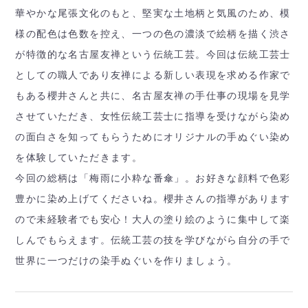
華やかな尾張文化のもと、堅実な土地柄と気風のため、模
様の配色は色数を控え、一つの色の濃淡で絵柄を描く渋さ
が特徴的な名古屋友禅という伝統工芸。今回は伝統工芸士
としての職人であり友禅による新しい表現を求める作家で
もある櫻井さんと共に、名古屋友禅の手仕事の現場を見学
させていただき、女性伝統工芸士に指導を受けながら染め
の面白さを知ってもらうためにオリジナルの手ぬぐい染め
を体験していただきます。
今回の総柄は「梅雨に小粋な番傘」。お好きな顔料で色彩
豊かに染め上げてくださいね。櫻井さんの指導があります
ので未経験者でも安心！大人の塗り絵のように集中して楽
しんでもらえます。伝統工芸の技を学びながら自分の手で
世界に一つだけの染手ぬぐいを作りましょう。