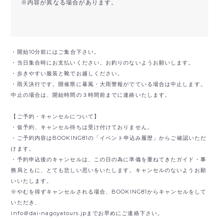
※内容が異なる場合があります。
・開始10分前にはご集合下さい。
・当日集合時にお支払いください。お釣りのないようお願いします。
・歩きやすい服装と靴でお越しください。
・雨天決行です。開催県に暴風・大雨警報がでている場合は中止します。
中止の場合は、開始時間の３時間前までに連絡いたします。
【ご予約・キャンセルについて】
・仮予約、キャンセル待ちは受け付けておりません。
・ご予約内容はBOOKING81の「イベント申込み履歴」からご確認いただ
けます。
・予約申込後のキャンセルは、この日の為に準備を重ねてきたガイド・事
務局ともに、とても悲しい思いをいたします。キャンセルのないようお願
いいたします。
※やむを得ずキャンセルされる場合、BOOKING81からキャンセルをして
いただき、
info＠dai-nagoyatours.jpまでお早めにご連絡下さい。