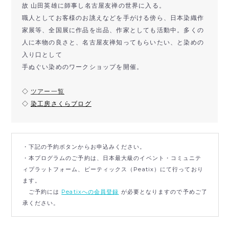
故 山田英雄に師事し名古屋友禅の世界に入る。
職人としてお客様のお誂えなどを手がける傍ら、日本染織作
家展等、全国展に作品を出品、作家としても活動中。多くの
人に本物の良さと、名古屋友禅知ってもらいたい、と染めの
入り口として
手ぬぐい染めのワークショップを開催。
◇
ツアー一覧
◇
染工房さくらブログ
・下記の予約ボタンからお申込みください。
・本プログラムのご予約は、日本最大級のイベント・コミュニテ
ィプラットフォーム、ピーティックス（Peatix）にて行っており
ます。
ご予約には
Peatixへの会員登録
が必要となりますので予めご了
承ください。