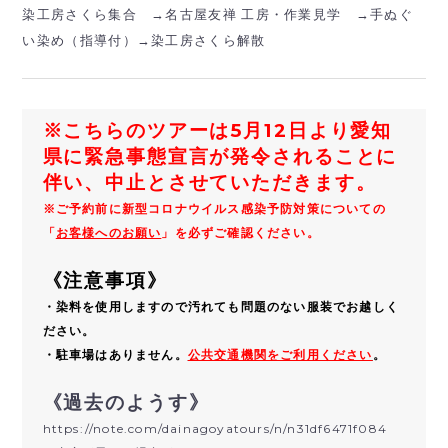
染工房さくら集合 →名古屋友禅 工房・作業見学 →手ぬぐ
い染め（指導付）→染工房さくら解散
※こちらのツアーは5月12日より愛知
県に緊急事態宣言が発令されることに
伴い、中止とさせていただきます。
※ご予約前に新型コロナウイルス感染予防対策についての
「
お客様へのお願い
」を必ずご確認ください。
《注意事項》
・染料を使用しますので汚れても問題のない服装でお越しく
ださい。
・駐車場はありません。
公共交通機関をご利用ください
。
《過去のようす》
https://note.com/dainagoyatours/n/n31df6471f084