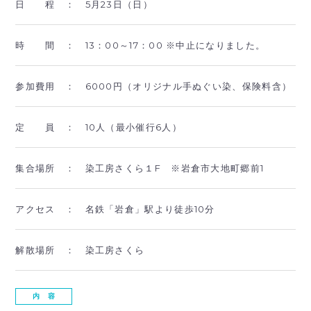
日 程 ：
5月23日（日）
時 間 ：
13：00～17：00 ※中止になりました。
参加費用 ：
6000円（オリジナル手ぬぐい染、保険料含）
定 員 ：
10人（最小催行6人）
集合場所 ：
染工房さくら１F ※岩倉市大地町郷前1
アクセス ：
名鉄「岩倉」駅より徒歩10分
解散場所 ：
染工房さくら
内 容