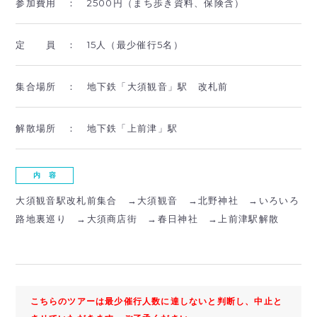
参加費用 ：
2500円（まち歩き資料、保険含）
定 員 ：
15人（最少催行5名）
集合場所 ：
地下鉄「大須観音」駅 改札前
解散場所 ：
地下鉄「上前津」駅
内 容
大須観音駅改札前集合 →大須観音 →北野神社 →いろいろ
路地裏巡り →大須商店街 →春日神社 →上前津駅解散
こちらのツアーは最少催行人数に達しないと判断し、中止と