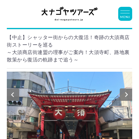
MENU
【中止】シャッター街からの大復活！奇跡の大須商店
街ストーリーを巡る
～大須商店街連盟の理事がご案内！大須寺町、路地裏
散策から復活の軌跡まで追う～