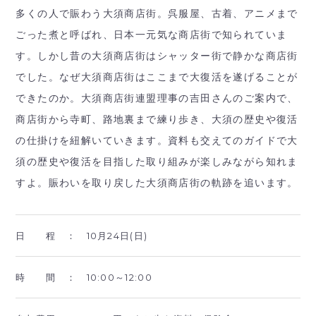
多くの人で賑わう大須商店街。呉服屋、古着、アニメまで
ごった煮と呼ばれ、日本一元気な商店街で知られていま
す。しかし昔の大須商店街はシャッター街で静かな商店街
でした。なぜ大須商店街はここまで大復活を遂げることが
できたのか。大須商店街連盟理事の吉田さんのご案内で、
商店街から寺町、路地裏まで練り歩き、大須の歴史や復活
の仕掛けを紐解いていきます。資料も交えてのガイドで大
須の歴史や復活を目指した取り組みが楽しみながら知れま
すよ。賑わいを取り戻した大須商店街の軌跡を追います。
日 程 ：
10月24日(日)
時 間 ：
10:00～12:00