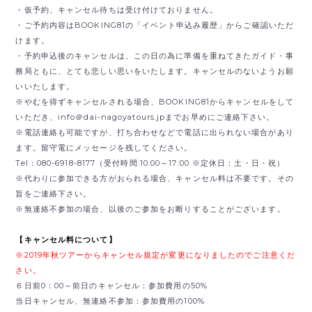
・仮予約、キャンセル待ちは受け付けておりません。
・ご予約内容はBOOKING81の「イベント申込み履歴」からご確認いただ
けます。
・予約申込後のキャンセルは、この日の為に準備を重ねてきたガイド・事
務局ともに、とても悲しい思いをいたします。キャンセルのないようお願
いいたします。
※やむを得ずキャンセルされる場合、BOOKING81からキャンセルをして
いただき、
info＠dai-nagoyatours.jpまでお早めにご連絡下さい。
※電話連絡も可能ですが、打ち合わせなどで電話に出られない場合があり
ます。留守電にメッセージを残してください。
Tel：080-6918-8177（受付時間:10:00～17:00 ※定休日：土・日・祝）
※代わりに参加できる方がおられる場合、キャンセル料は不要です。その
旨をご連絡下さい。
※無連絡不参加の場合、以後のご参加をお断りすることがございます。
【キャンセル料について】
※2019年秋ツアーからキャンセル規定が変更になりましたのでご注意くだ
さい。
６日前0：00～前日のキャンセル：参加費用の50%
当日キャンセル、無連絡不参加：参加費用の100%