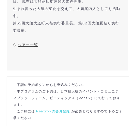
目。 現在は大須商店街連盟の常任理事。
生まれ育った大須の変化を交えて、大須案内人としても活動
中。
第35回大須大道町人祭実行委員長。 第68回大須夏祭り実行
委員長。
◇
ツアー一覧
・下記の予約ボタンからお申込みください。
・本プログラムのご予約は、日本最大級のイベント・コミュニテ
ィプラットフォーム、ピーティックス（Peatix）にて行っており
ます。
ご予約には
Peatixへの会員登録
が必要となりますので予めご了
承ください。