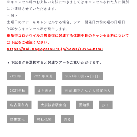
※キャンセル料のお支払い方法につきましてはキャンセルされた方に個別
にご連絡させていただきます。
＜例＞
土曜日のツアーをキャンセルする場合、ツアー開催日の前の週の日曜日
0:00からキャンセル料が発生します。
※新型コロナウイルス感染症に関連する体調不良のキャンセル料について
は下記をご確認ください。
https://dai-nagoyatours.jp/news/10754.html
▼下記タグを選択すると関連ツアーをご覧いただけます。
2021年
2021年10月
2021年10月24日(日)
2021年秋
まち歩き
吉田 和正さん / 大須案内人
名古屋市内
大須観音駅集合
愛知県
歩く
歴史文化
神社仏閣
見る