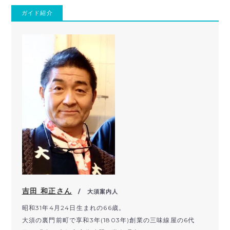
ガイド紹介
吉田 和正さん
/ 大須案内人
昭和31年4月24日生まれの66歳。
大須の裏門前町で享和3年(1803年)創業の三味線屋の6代