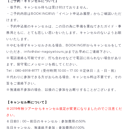
【ご予約・キャンセルについて】
・仮予約、キャンセル待ちは受け付けておりません。
・ご予約内容はBOOKING81の「イベント申込み履歴」からご確認いただ
けます。
・予約申込後のキャンセルは、この日の為に準備を重ねてきたガイド・事
務局ともに、とても悲しい思いをいたします。キャンセルのないようお願
いいたします。
※やむを得ずキャンセルされる場合、BOOKING81からキャンセルをして
いただき、
info＠dai-nagoyatours.jpまでお早めにご連絡下さい。
※電話連絡も可能ですが、打ち合わせなどで電話に出られない場合があり
ます。留守電にメッセージを残してください。
Tel：080-6918-8177（受付時間:10:00～17:00 ※定休日：土・日・祝）
※代わりに参加できる方がおられる場合、キャンセル料は不要です。その
旨をご連絡下さい。
※無連絡不参加の場合、以後のご参加をお断りすることがございます。
【キャンセル料について】
※2019年秋ツアーからキャンセル規定が変更になりましたのでご注意くだ
さい。
６日前0：00～前日のキャンセル：参加費用の50%
当日キャンセル、無連絡不参加：参加費用の100%