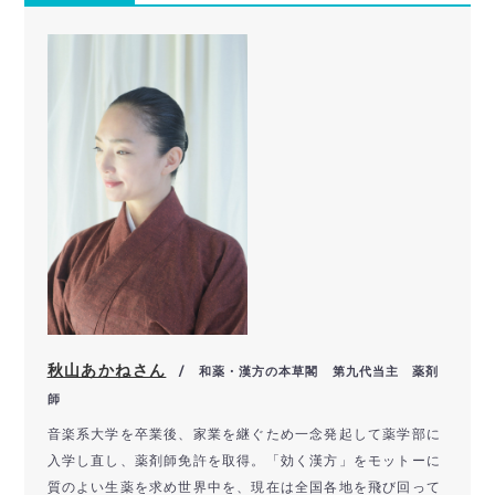
秋山あかねさん
/ 和薬・漢方の本草閣 第九代当主 薬剤
師
音楽系大学を卒業後、家業を継ぐため一念発起して薬学部に
入学し直し、薬剤師免許を取得。「効く漢方」をモットーに
質のよい生薬を求め世界中を、現在は全国各地を飛び回って