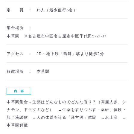
定 員 ：
15人（最少催行5名）
集合場所 ：
本草閣 ※名古屋市中区名古屋市中区千代田5-21-17
アクセス ：
JR・地下鉄「鶴舞」駅より徒歩2分
解散場所 ：
本草閣
内 容
本草閣集合→生薬はどんなものでどんな香り？（高麗人参、シ
ナモン、ドクダミなど） →生薬をすりつぶす「薬研」体験・
煎じ液試飲 →人の体質を診る「漢方医」体験 →お土産 →
本草閣解散