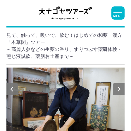
MENU
見て、触って、嗅いで、飲む！はじめての和薬・漢方
「本草閣」ツアー
～高麗人参などの生薬の香り、すりつぶす薬研体験・
煎じ液試飲、薬膳お土産まで～