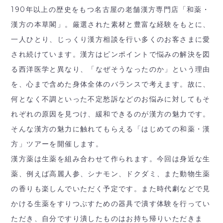
190年以上の歴史をもつ名古屋の老舗漢方専門店「和薬・
漢方の本草閣」。厳選された素材と豊富な経験をもとに、
一人ひとり、じっくり漢方相談を行い多くのお客さまに愛
され続けています。漢方はピンポイントで悩みの解決を図
る西洋医学と異なり、「なぜそうなったのか」という理由
を、心まで含めた身体全体のバランスで考えます。故に、
何となく不調といった不定愁訴などのお悩みに対してもそ
れぞれの原因を見つけ、緩和できるのが漢方の魅力です。
そんな漢方の魅力に触れてもらえる「はじめての和薬・漢
方」ツアーを開催します。
漢方薬は生薬を組み合わせて作られます。今回は身近な生
薬、例えば高麗人参、シナモン、ドクダミ、また動物生薬
の香りも楽しんでいただく予定です。また時代劇などで見
かける生薬をすりつぶすための器具で潰す体験を行ってい
ただき、自分ですり潰したものはお持ち帰りいただきま