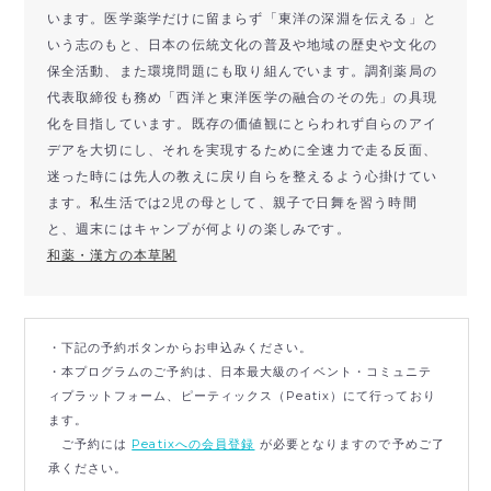
います。医学薬学だけに留まらず「東洋の深淵を伝える」と
いう志のもと、日本の伝統文化の普及や地域の歴史や文化の
保全活動、また環境問題にも取り組んでいます。調剤薬局の
代表取締役も務め「西洋と東洋医学の融合のその先」の具現
化を目指しています。既存の価値観にとらわれず自らのアイ
デアを大切にし、それを実現するために全速力で走る反面、
迷った時には先人の教えに戻り自らを整えるよう心掛けてい
ます。私生活では2児の母として、親子で日舞を習う時間
と、週末にはキャンプが何よりの楽しみです。
和薬・漢方の本草閣
・下記の予約ボタンからお申込みください。
・本プログラムのご予約は、日本最大級のイベント・コミュニテ
ィプラットフォーム、ピーティックス（Peatix）にて行っており
ます。
ご予約には
Peatixへの会員登録
が必要となりますので予めご了
承ください。