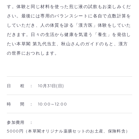
す。体験と同じ材料を使った煎じ液の試飲もお楽しみくだ
さい。最後には専用のバランスシートに各自で点数計算を
していただき、人の体質を診る「漢方医」体験をしていた
だきます。日々の生活から健康を気遣う「養生」を発信し
たい本草閣 第九代当主、秋山さんのガイドのもと、漢方
の世界におつれします。
日 程 ：
10月31日(日)
時 間 ：
10:00～12:00
参加費用 ：
5000円（本草閣オリジナル薬膳セットのお土産、保険料含）