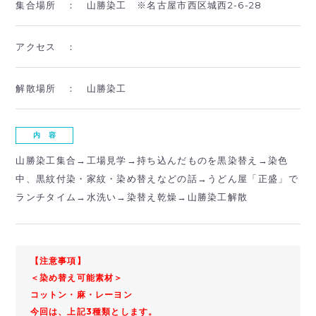
集合場所 ：
山勝染工 ※名古屋市西区城西2-6-28
アクセス ：
解散場所 ：
山勝染工
内 容
山勝染工集合→工場見学→持ち込んだものを黒染替え→染色
中、黒紋付染・家紋・染め替えなどの話→うどん屋「正盛」で
ランチタイム→水洗い→染替え乾燥→山勝染工解散
【注意事項】
＜染め替え可能素材＞
コットン・麻・レーヨン
今回は、上記3種類とします。