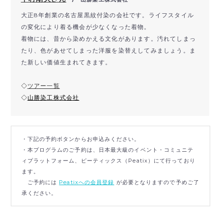
大正8年創業の名古屋黒紋付染の会社です。ライフスタイル
の変化により着る機会が少なくなった着物。
着物には、昔から染めかえる文化があります。汚れてしまっ
たり、色があせてしまった洋服を染替えしてみましょう。ま
た新しい価値生まれてきます。
◇
ツアー一覧
◇
山勝染工株式会社
・下記の予約ボタンからお申込みください。
・本プログラムのご予約は、日本最大級のイベント・コミュニテ
ィプラットフォーム、ピーティックス（Peatix）にて行っており
ます。
ご予約には
Peatixへの会員登録
が必要となりますので予めご了
承ください。