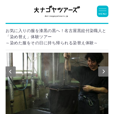
MENU
お気に入りの服を漆黒の黒へ！名古屋黒紋付染職人と
「染め替え」体験ツアー
～染めた服をその日に持ち帰られる染替え体験～