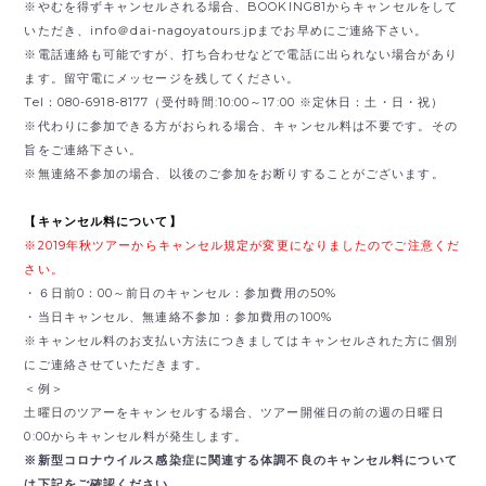
※やむを得ずキャンセルされる場合、BOOKING81からキャンセルをして
いただき、
info＠dai-nagoyatours.jpまでお早めにご連絡下さい。
※電話連絡も可能ですが、打ち合わせなどで電話に出られない場合があり
ます。留守電にメッセージを残してください。
Tel：080-6918-8177（受付時間:10:00～17:00 ※定休日：土・日・祝）
※代わりに参加できる方がおられる場合、キャンセル料は不要です。その
旨をご連絡下さい。
※無連絡不参加の場合、以後のご参加をお断りすることがございます。
【キャンセル料について】
※2019年秋ツアーからキャンセル規定が変更になりましたのでご注意くだ
さい。
・６日前0：00～前日のキャンセル：参加費用の50%
・当日キャンセル、無連絡不参加：参加費用の100%
※キャンセル料のお支払い方法につきましてはキャンセルされた方に個別
にご連絡させていただきます。
＜例＞
土曜日のツアーをキャンセルする場合、ツアー開催日の前の週の日曜日
0:00からキャンセル料が発生します。
※新型コロナウイルス感染症に関連する体調不良のキャンセル料について
は下記をご確認ください。