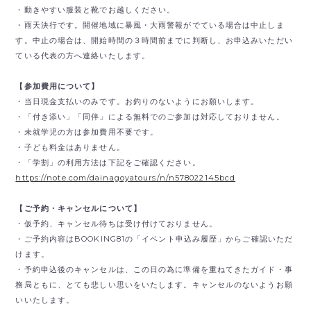
・動きやすい服装と靴でお越しください。
・雨天決行です。開催地域に暴風・大雨警報がでている場合は中止しま
す。中止の場合は、開始時間の３時間前までに判断し、お申込みいただい
ている代表の方へ連絡いたします。
【参加費用について】
・当日現金支払いのみです。
お釣りのないようにお願いします。
・「付き添い」「同伴」による無料でのご参加は対応しておりません。
・未就学児の方は参加費用不要です。
・子ども料金はありません。
・「学割」の利用方法は下記をご確認ください。
https://note.com/dainagoyatours/n/n578022145bcd
【ご予約・キャンセルについて】
・仮予約、キャンセル待ちは受け付けておりません。
・ご予約内容はBOOKING81の「イベント申込み履歴」からご確認いただ
けます。
・予約申込後のキャンセルは、この日の為に準備を重ねてきたガイド・事
務局ともに、とても悲しい思いをいたします。キャンセルのないようお願
いいたします。