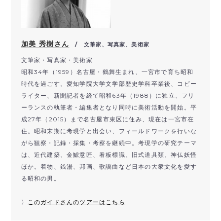
加美 秀樹さん
/ 文筆家、写真家、美術家
文筆家・写真家・美術家
昭和34年（1959）名古屋・鶴舞生まれ、一宮市で育ち昭和
時代を過ごす。愛知学院大学文学部歴史学科卒業後、コピー
ライター、新聞記者を経て昭和63年（1988）に独立、フリ
ーランスの執筆者・編集者となり同時に美術活動を開始。平
成27年（2015）まで名古屋市東区に住み、現在は一宮市在
住。昭和末期に考現学と出会い、フィールドワークを行いな
がら観察・記録・採集・考察を継続中。考現学の研究テーマ
は、近代建築、金鯱意匠、看板標識、旧式道具類、神仏妖怪
ほか。着物、銭湯、邦画、歌謡曲など日本の大衆文化を愛す
る昭和の男。
〉
このガイドさんのツアーはこちら