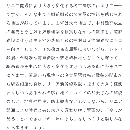
リニア開通により大きく変化する名古屋駅の西エリア一帯
ですが、そんな中でも戦前戦後の名古屋の情緒を感じられ
る地区が残っています。まずは大門地区で、中村遊郭成立
の歴史と今も残る妓楼建築を観賞しながらの散策を。遊廓
建設に伴う遊里ヶ池の造成と後の中村日赤病院建設にも目
を向けましょう。その後は名古屋駅に向いながら、レトロ
銭湯の金時湯や河童伝説の残る椿神社などに立ち寄って、
駅西銀座を中心に大きく変化を遂げつつある街の姿を見て
ゆきます。笹島から現地への名古屋駅移転と戦後の闇市か
ら駅西銀座の発展、リニア新幹線敷設を控えて大きく様変
わりしつつある令和の駅西地区。ガイドの加美さんの解説
のもと、地理や歴史、路上観察なども交えながら、リニア
開通により時代と共に大きく変わりゆく駅西の、「今しか
見ることのできない名古屋のまち」をじっくりと楽しみな
がら歩きましょう。