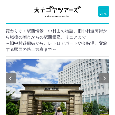
MENU
変わりゆく駅西情景、中村まち物語。旧中村遊廓街か
ら戦後の闇市からの駅西銀座、リニアまで
～旧中村遊廓街から、レトロアパートや金時湯、変貌
する駅西の路上観察まで～