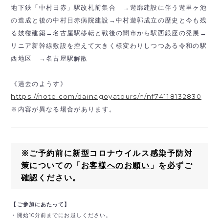
地下鉄「中村日赤」駅改札前集合 →遊廓建設に伴う遊里ヶ池
の造成と後の中村日赤病院建設→中村遊郭成立の歴史と今も残
る妓楼建築→名古屋駅移転と戦後の闇市から駅西銀座の発展→
リニア新幹線敷設を控えて大きく様変わりしつつある令和の駅
西地区 →名古屋駅解散
《過去のようす》
https://note.com/dainagoyatours/n/nf74118132830
※内容が異なる場合があります。
※ご予約前に新型コロナウイルス感染予防対
策についての「
お客様へのお願い
」を必ずご
確認ください。
【ご参加にあたって】
・開始10分前までにお越しください。