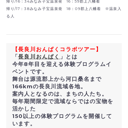
帰り/16：34みなみ子宝温泉発 16：59郡上八幡着
帰り/17：38みなみ子宝温泉発 18：09郡上八幡着 ※温泉入
る人
【長良川おんぱくコラボツアー】
「
長良川おんぱく
」とは
今年8年目を迎える体験プログラムイ
ベントです。
舞台は源流郡上から河口桑名まで
166kmの長良川流域各地。
案内人となるのは、まちの人たち。
毎年期間限定で流域ならではの宝物を
活かした
150以上の体験プログラムを開催して
います。