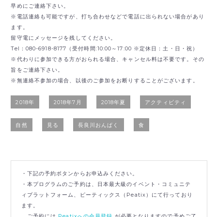
早めにご連絡下さい。
※電話連絡も可能ですが、打ち合わせなどで電話に出られない場合があり
ます。
留守電にメッセージを残してください。
Tel：080-6918-8177（受付時間:10:00～17:00 ※定休日：土・日・祝）
※代わりに参加できる方がおられる場合、キャンセル料は不要です。その
旨をご連絡下さい。
※無連絡不参加の場合、以後のご参加をお断りすることがございます。
2018年
2018年7月
2018年夏
アクティビティ
自然
見る
長良川おんぱく
食
・下記の予約ボタンからお申込みください。
・本プログラムのご予約は、日本最大級のイベント・コミュニテ
ィプラットフォーム、ピーティックス（Peatix）にて行っており
ます。
ご予約には
Peatixへの会員登録
が必要となりますので予めご了