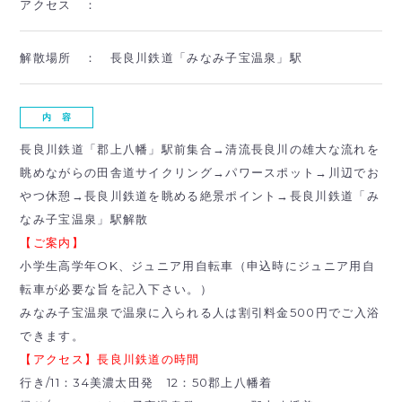
アクセス ：
解散場所 ：
長良川鉄道「みなみ子宝温泉」駅
内 容
長良川鉄道「郡上八幡」駅前集合→清流長良川の雄大な流れを
眺めながらの田舎道サイクリング→パワースポット→川辺でお
やつ休憩→長良川鉄道を眺める絶景ポイント→長良川鉄道「み
なみ子宝温泉」駅解散
【ご案内】
小学生高学年OK、ジュニア用自転車（申込時にジュニア用自
転車が必要な旨を記入下さい。）
みなみ子宝温泉で温泉に入られる人は割引料金500円でご入浴
できます。
【アクセス】長良川鉄道の時間
行き/11：34美濃太田発 12：50郡上八幡着