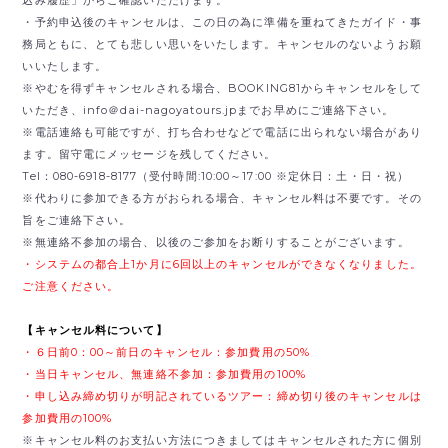
・予約申込後のキャンセルは、この日の為に準備を重ねてきたガイド・事
務局ともに、とても悲しい思いをいたします。キャンセルのないようお願
いいたします。
※やむを得ずキャンセルされる場合、BOOKING81からキャンセルをして
いただき、
info＠dai-nagoyatours.jpまでお早めにご連絡下さい。
※電話連絡も可能ですが、打ち合わせなどで電話に出られない場合があり
ます。留守電にメッセージを残してください。
Tel：080-6918-8177（受付時間:10:00～17:00 ※定休日：土・日・祝）
※代わりに参加できる方がおられる場合、キャンセル料は不要です。その
旨をご連絡下さい。
※無連絡不参加の場合、以後のご参加をお断りすることがございます。
・システムの都合上1か月に6回以上のキャンセルができなくなりました。
ご注意ください。
【キャンセル料について】
・６日前0：00～前日のキャンセル：参加費用の50%
・当日キャンセル、無連絡不参加：参加費用の100%
・申し込み締め切りが明記されているツアー：締め切り後のキャンセルは
参加費用の100%
※キャンセル料のお支払い方法につきましてはキャンセルされた方に個別