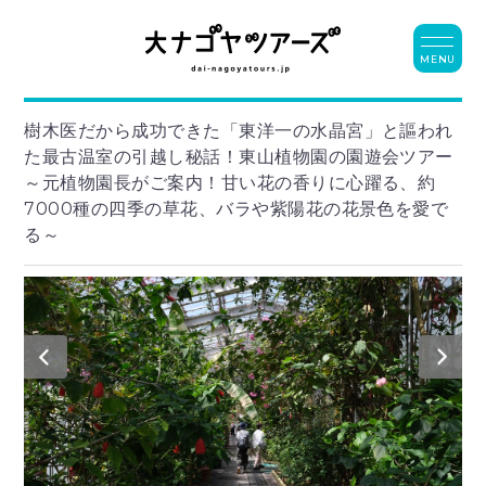
MENU
樹木医だから成功できた「東洋一の水晶宮」と謳われ
た最古温室の引越し秘話！東山植物園の園遊会ツアー
～元植物園長がご案内！甘い花の香りに心躍る、約
7000種の四季の草花、バラや紫陽花の花景色を愛で
る～