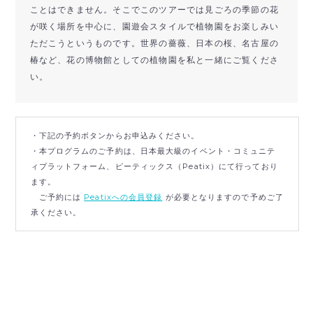
ことはできません。そこでこのツアーでは見ごろの季節の花
が咲く場所を中心に、園遊会スタイルで植物園をお楽しみい
ただこうというものです。世界の薔薇、日本の桜、名古屋の
椿など、花の博物館としての植物園を私と一緒にご覧くださ
い。
・下記の予約ボタンからお申込みください。
・本プログラムのご予約は、日本最大級のイベント・コミュニテ
ィプラットフォーム、ピーティックス（Peatix）にて行っており
ます。
ご予約には
Peatixへの会員登録
が必要となりますので予めご了
承ください。