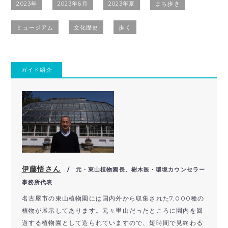
2023年
2023年6月
2023年夏
まち歩き
ミュージアム
文化歴史
歩く
ガイド紹介
伊藤悟さん
/ 元・東山植物園長、樹木医・環境カウンセラー
事務所代表
名古屋市の東山植物園には国内外から収集された7,000種の
植物が展示してあります。元々里山だったところに園内を回
遊する植物園として造られていますので、短時間で見終わる