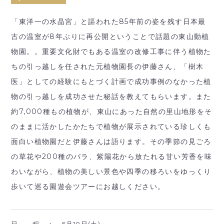
「東洋一の水晶宮」と謳われた85年前の姿を残す日本最
古の温室が8年ぶりに再公開ということで話題の東山動植
物園。。重要文化財でもある温室の改修工事に伴う植物た
ちの引っ越しを任された元植物園長の伊藤さん、「樹木
医」としての経験にもとづく計画で成功事例のなかった植
物の引っ越しを成功させた秘話を教えてもらいます。また
約7,000種もの植物が、東山にあった自然の里山地形をそ
のままに活かしたかたちで植物が展示されている珍しくも
面白い植物園だと伊藤さんは語ります。その季節の見ごろ
の草花や200種のバラ、紫陽花から放たれる甘い芳香を味
わいながら、植物の美しい景色や四季の移ろいをゆっくり
歩いて巡る園遊会ツアーにお越しください。
日 程 ：
6月10日(土)