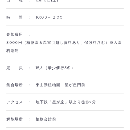
時 間 ：
10:00～12:00
参加費用 ：
3000円（植物園＆温室引越し資料あり、保険料含む）※入園
料別途
定 員 ：
15人（最少催行5名）
集合場所 ：
東山動植物園 星が丘門前
アクセス ：
地下鉄「星が丘」駅より徒歩7分
解散場所 ：
植物会館前