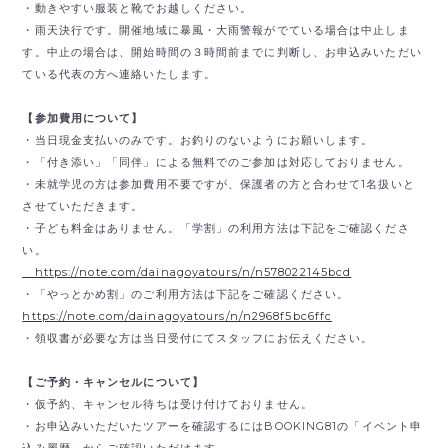
・動きやすい服装と靴でお越しください。
・雨天決行です。開催地域に暴風・大雨警報がでている場合は中止しま
す。中止の場合は、開始時間の３時間前までに判断し、お申込みいただい
ている代表の方へ連絡いたします。
【参加費用について】
・当日現金支払いのみです。
お釣りのないようにお願いします。
・「付き添い」「同伴」による無料でのご参加は対応しておりません。
・未就学児の方は参加費用不要ですが、保護者の方と合わせて1名扱いと
させていただきます。
・子ども料金はありません。「学割」の利用方法は下記をご確認くださ
い。
https://note.com/dainagoyatours/n/n578022145bcd
・「やっとかめ割」のご利用方法は下記をご確認ください。
https://note.com/dainagoyatours/n/n2968f5bc6ffc
・領収書が必要な方は当日受付にてスタッフにお伝えください。
【ご予約・キャンセルについて】
・仮予約、キャンセル待ちは受け付けておりません。
・お申込みいただいたツアーを確認するにはBOOKING81の「イベント申
込み履歴」からご確認いただけます。