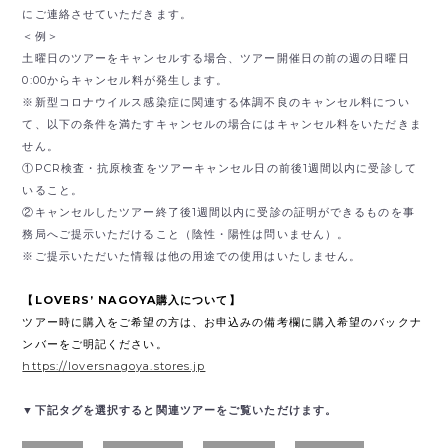
にご連絡させていただきます。
＜例＞
土曜日のツアーをキャンセルする場合、ツアー開催日の前の週の日曜日
0:00からキャンセル料が発生します。
※新型コロナウイルス感染症に関連する体調不良のキャンセル料につい
て、以下の条件を満たすキャンセルの場合にはキャンセル料をいただきま
せん。
①PCR検査・抗原検査をツアーキャンセル日の前後1週間以内に受診して
いること。
②キャンセルしたツアー終了後1週間以内に受診の証明ができるものを事
務局へご提示いただけること（陰性・陽性は問いません）。
※ご提示いただいた情報は他の用途での使用はいたしません。
【LOVERS’ NAGOYA購入について】
ツアー時に購入をご希望の方は、お申込みの備考欄に購入希望のバックナ
ンバーをご明記ください。
https://loversnagoya.stores.jp
▼下記タグを選択すると関連ツアーをご覧いただけます。