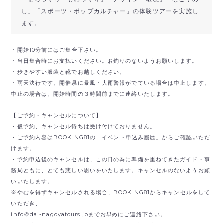
し」「スポーツ・ポップカルチャー」の体験ツアーを実施し
ます。
・開始10分前にはご集合下さい。
・当日集合時にお支払いください。お釣りのないようお願いします。
・歩きやすい服装と靴でお越しください。
・雨天決行です。開催県に暴風・大雨警報がでている場合は中止します。
中止の場合は、開始時間の３時間前までに連絡いたします。
【ご予約・キャンセルについて】
・仮予約、キャンセル待ちは受け付けておりません。
・ご予約内容はBOOKING81の「イベント申込み履歴」からご確認いただ
けます。
・予約申込後のキャンセルは、この日の為に準備を重ねてきたガイド・事
務局ともに、とても悲しい思いをいたします。キャンセルのないようお願
いいたします。
※やむを得ずキャンセルされる場合、BOOKING81からキャンセルをして
いただき、
info＠dai-nagoyatours.jpまでお早めにご連絡下さい。