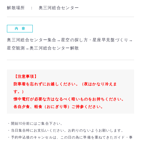
解散場所 ：
奥三河総合センター
内 容
奥三河総合センター集合→星空の探し方・星座早見盤づくり→
星空観測→奥三河総合センター解散
【注意事項】
防寒着を忘れずにお越しください。（夜はかなり冷えま
す。）
懐中電灯が必要な方はなるべく暗いものをお持ちください。
各自夕食、軽食（おにぎり等）ご持参ください。
・開始10分前にはご集合下さい。
・当日集合時にお支払いください。お釣りのないようお願いします。
・予約申込後のキャンセルは、この日の為に準備を重ねてきたガイド・事