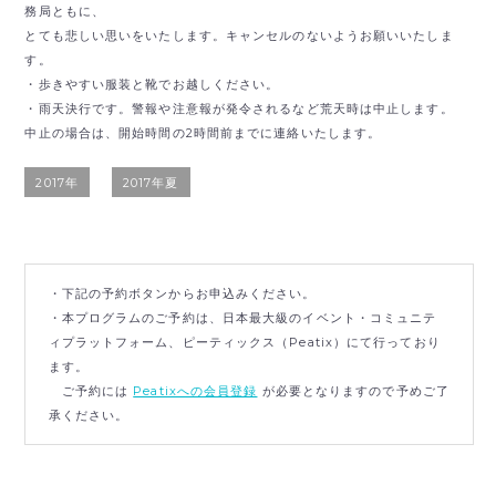
務局ともに、
とても悲しい思いをいたします。キャンセルのないようお願いいたしま
す。
・歩きやすい服装と靴でお越しください。
・雨天決行です。警報や注意報が発令されるなど荒天時は中止します。
中止の場合は、開始時間の2時間前までに連絡いたします。
2017年
2017年夏
・下記の予約ボタンからお申込みください。
・本プログラムのご予約は、日本最大級のイベント・コミュニテ
ィプラットフォーム、ピーティックス（Peatix）にて行っており
ます。
ご予約には
Peatixへの会員登録
が必要となりますので予めご了
承ください。