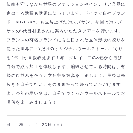
伝統も守りながら世界のファッションやインテリア業界に
進出する活躍も話題になっています。ドイツで自社ブラン
ド「suzusan」も立ち上げた㈱スズサン。今回は㈱スズ
サンの5代目村瀬さんに案内いただきツアーを行います。
フランスの有名ブランドにも注目された立体形状の絞りを
使った世界に1つだけのオリジナルウールストールづくり
を4代目が直接教えます！赤、グレイ、白の3色から選び
自分で絞り加工を体験します。縮絨させている時間は、有
松の街並みを色々と立ち寄る散歩をしましょう。最後は糸
抜きも自分で行い、そのまま持って帰っていただけます
よ。今年の寒い冬は、自分でつくったウールストールでお
洒落を楽しみましょう！
日 程 ：
1月20日（日）