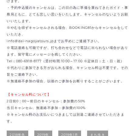
けます。
・予約申込後のキャンセルは、この日の為に準備を重ねてきたガイド・事
務局ともに、とても悲しい思いをいたします。キャンセルのないようお願
いいたします。
※やむを得ずキャンセルされる場合、BOOKING81からキャンセルをして
いただき、
info＠dai-nagoyatours.jpまでお早めにご連絡下さい。
※電話連絡も可能ですが、打ち合わせなどで電話に出られない場合があり
ます。留守電にメッセージを残してください。
Tel：080-6918-8177（受付時間:10:00～17:00 ※定休日：土・日・祝）
※代わりに参加できる方がおられる場合、キャンセル料は不要です。その
旨をご連絡下さい。
※無連絡不参加の場合、以後のご参加をお断りすることがございます。
【キャンセル料について】
2日前0：00～前日のキャンセル：参加費の50%
当日キャンセル、無連絡不参加：参加費の100%
※キャンセル料のお支払いにつきましては別途ご連絡させていただきま
す。
2018年冬
2019年
2019年1月
まち歩き