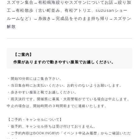
スズサン集合→有松鳴海絞りやスズサンについてお話→絞り加
工→有松散歩（古い町並み、有松アトリエ、suzusanショー
ルームなど）→糸抜き→完成品をそのまま持ち帰り→スズサン
解散
【ご案内】
作業がありますので動きやすい服装でお越しください。
・開始10分前にはご集合下さい。
・当日集合時にお支払いください。お釣りのないようお願いします。
・歩きやすい服装と靴でお越しください。
・雨天決行です。開催県に暴風・大雨警報がでている場合は中止します。
中止の場合は、開始時間の３時間前までに連絡いたします。
【ご予約・キャンセルについて】
・仮予約、キャンセル待ちは受け付けておりません。
・ご予約内容はBOOKING81の「イベント申込み履歴」からご確認いただ