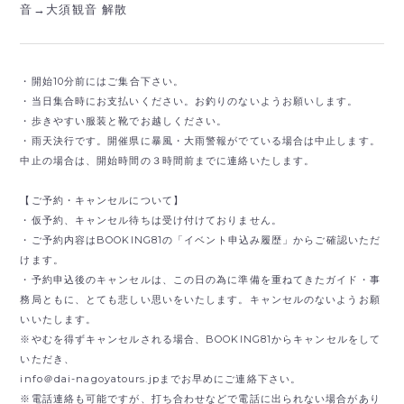
音→大須観音 解散
・開始10分前にはご集合下さい。
・当日集合時にお支払いください。お釣りのないようお願いします。
・歩きやすい服装と靴でお越しください。
・雨天決行です。開催県に暴風・大雨警報がでている場合は中止します。
中止の場合は、開始時間の３時間前までに連絡いたします。
【ご予約・キャンセルについて】
・仮予約、キャンセル待ちは受け付けておりません。
・ご予約内容はBOOKING81の「イベント申込み履歴」からご確認いただ
けます。
・予約申込後のキャンセルは、この日の為に準備を重ねてきたガイド・事
務局ともに、とても悲しい思いをいたします。キャンセルのないようお願
いいたします。
※やむを得ずキャンセルされる場合、BOOKING81からキャンセルをして
いただき、
info＠dai-nagoyatours.jpまでお早めにご連絡下さい。
※電話連絡も可能ですが、打ち合わせなどで電話に出られない場合があり