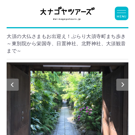
MENU
大須の大仏さまもお出迎え！ぶらり大須寺町まち歩き
～東別院から栄国寺、日置神社、北野神社、大須観音
まで～