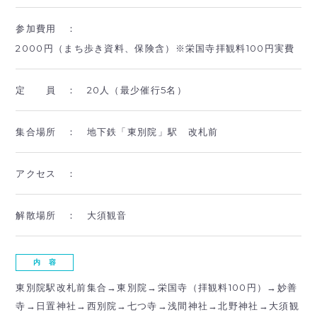
参加費用 ：
2000円（まち歩き資料、保険含）※栄国寺拝観料100円実費
定 員 ：
20人（最少催行5名）
集合場所 ：
地下鉄「東別院」駅 改札前
アクセス ：
解散場所 ：
大須観音
内 容
東別院駅改札前集合→東別院→栄国寺（拝観料100円）→妙善
寺→日置神社→西別院→七つ寺→浅間神社→北野神社→大須観