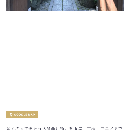
多くの人で賑わう大須商店街。呉服屋、古着、アニメまで