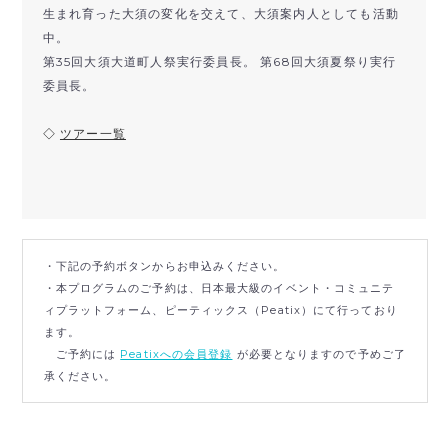
生まれ育った大須の変化を交えて、大須案内人としても活動
中。
第35回大須大道町人祭実行委員長。 第68回大須夏祭り実行
委員長。
◇
ツアー一覧
・下記の予約ボタンからお申込みください。
・本プログラムのご予約は、日本最大級のイベント・コミュニテ
ィプラットフォーム、ピーティックス（Peatix）にて行っており
ます。
ご予約には
Peatixへの会員登録
が必要となりますので予めご了
承ください。