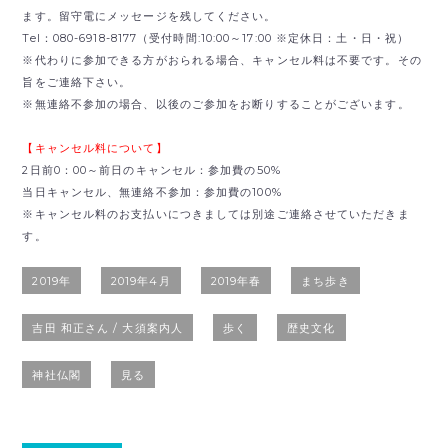
ます。留守電にメッセージを残してください。
Tel：080-6918-8177（受付時間:10:00～17:00 ※定休日：土・日・祝）
※代わりに参加できる方がおられる場合、キャンセル料は不要です。その
旨をご連絡下さい。
※無連絡不参加の場合、以後のご参加をお断りすることがございます。
【キャンセル料について】
2日前0：00～前日のキャンセル：参加費の50%
当日キャンセル、無連絡不参加：参加費の100%
※キャンセル料のお支払いにつきましては別途ご連絡させていただきま
す。
2019年
2019年4月
2019年春
まち歩き
吉田 和正さん / 大須案内人
歩く
歴史文化
神社仏閣
見る