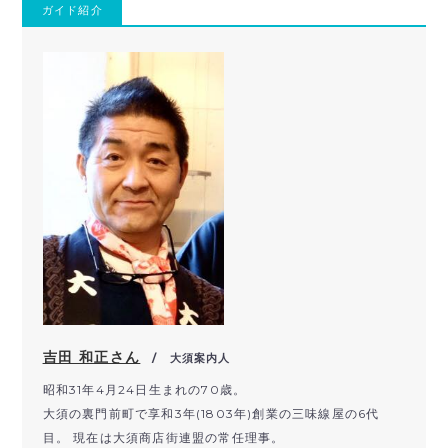
ガイド紹介
吉田 和正さん
/ 大須案内人
昭和31年4月24日生まれの70歳。
大須の裏門前町で享和3年(1803年)創業の三味線屋の6代
目。 現在は大須商店街連盟の常任理事。