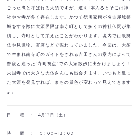
ごった煮と呼ばれる大須ですが、道を1本入るとそこは神
社やお寺が多く存在します。かつて徳川家康が名古屋城築
城をする際に大須界隈は南寺町として多くの神社仏閣が集
積し、寺町として栄えたことがわかります。境内では歌舞
伎や見世物、寄席などで賑わっていました。今回は、大須
で生まれ南寺町のガイドをされる吉田さんの案内によって
普段と違った“寺町視点”での大須散歩に出かけましょう！
栄国寺では大きな大仏さんにも出会えます。いつもと違っ
た大須を発見すれば、まちの景色が変わって見えてきます
よ。
日 程 ：
4月13日（土）
時 間 ：
10：00～13：00