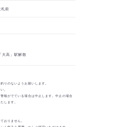
改札前
R「大高」駅解散
お釣りのないようお願いします。
さい。
雨警報がでている場合は中止します。中止の場合
いたします。
けておりません。
イベント申込み履歴」からご確認いただけます。