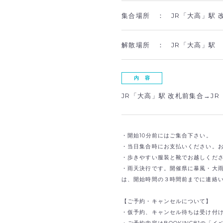
集合場所 ：
JR「大高」駅 
解散場所 ：
JR「大高」駅
内 容
JR「大高」駅 改札前集合→J
・開始10分前にはご集合下さい。
・当日集合時にお支払いください。
・歩きやすい服装と靴でお越しくだ
・雨天決行です。開催県に暴風・大
は、開始時間の３時間前までに連絡
【ご予約・キャンセルについて】
・仮予約、キャンセル待ちは受け付
・ご予約内容はBOOKING81の「