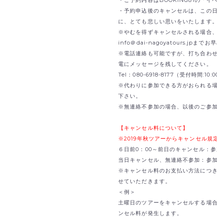
・予約申込後のキャンセルは、この
に、とても悲しい思いをいたします
※やむを得ずキャンセルされる場合、B
info＠dai-nagoyatours.jp
※電話連絡も可能ですが、打ち合わ
電にメッセージを残してください。
Tel：080-6918-8177（受付時間:1
※代わりに参加できる方がおられる
下さい。
※無連絡不参加の場合、以後のご参
【キャンセル料について】
※2019年秋ツアーからキャンセル
６日前0：00～前日のキャンセル：参
当日キャンセル、無連絡不参加：参加費
※キャンセル料のお支払い方法につ
せていただきます。
＜例＞
土曜日のツアーをキャンセルする場合
ンセル料が発生します。