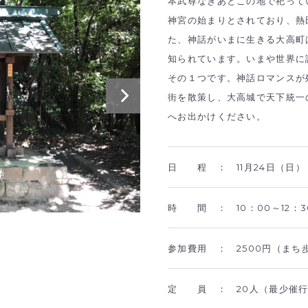
本武尊なきあとこの地で祀って
神宮の始まりとされており、熱
た、神話がいまに生きる大高町
知られています。いまや世界に
その１つです。神話ロマンスが
街を散策し、大高城で天下統一
へお出かけください。
日 程 ：
11月24日（日）
時 間 ：
10：00～12：3
参加費用 ：
2500円（ま
定 員 ：
20人（最少催行