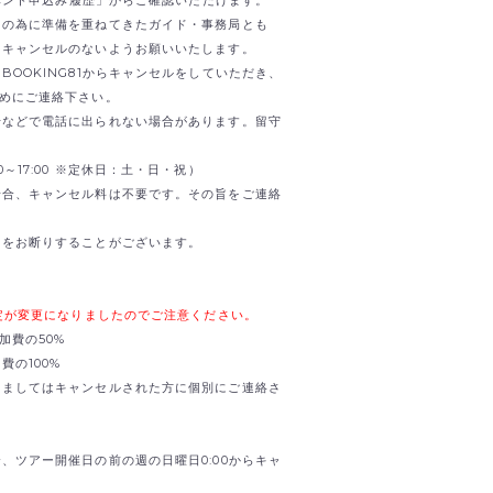
日の為に準備を重ねてきたガイド・事務局とも
。キャンセルのないようお願いいたします。
OOKING81からキャンセルをしていただき、
までお早めにご連絡下さい。
せなどで電話に出られない場合があります。留守
0:00～17:00 ※定休日：土・日・祝）
場合、キャンセル料は不要です。その旨をご連絡
加をお断りすることがございます。
規定が変更になりましたのでご注意ください。
加費の50%
の100%
きましてはキャンセルされた方に個別にご連絡さ
、ツアー開催日の前の週の日曜日0:00からキャ