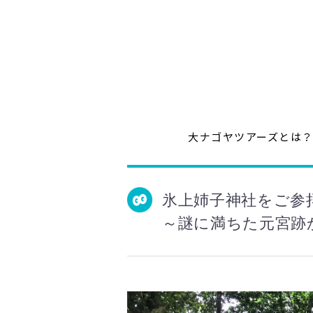
大ナゴヤツアーズとは
氷上姉子神社をご参
～謎に満ちた元宮跡