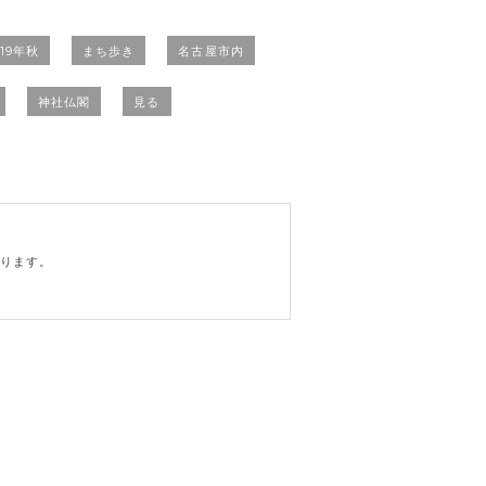
019年秋
まち歩き
名古屋市内
神社仏閣
見る
おります。