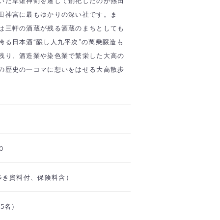
いた草薙神剣を遷して創祀したのが熱田
田神宮に最もゆかりの深い社です。ま
は三軒の酒蔵が残る酒蔵のまちとしても
誇る日本酒“醸し人九平次”の萬乗醸造も
残り、酒造業や染色業で繁栄した大高の
の歴史の一コマに想いをはせる大高散歩
0
ち歩き資料付、保険料含）
5名）