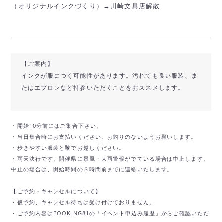
（オリジナルインクづくり）→川崎文具店解散
【ご案内】
インクが服につく可能性があります。汚れても良い服装、ま
たはエプロンなど持参いただくことをおススメします。
・開始10分前にはご集合下さい。
・当日集合時にお支払いください。お釣りのないようお願いします。
・歩きやすい服装と靴でお越しください。
・雨天決行です。開催県に暴風・大雨警報がでている場合は中止します。
中止の場合は、開始時間の３時間前までに連絡いたします。
【ご予約・キャンセルについて】
・仮予約、キャンセル待ちは受け付けておりません。
・ご予約内容はBOOKING81の「イベント申込み履歴」からご確認いただ