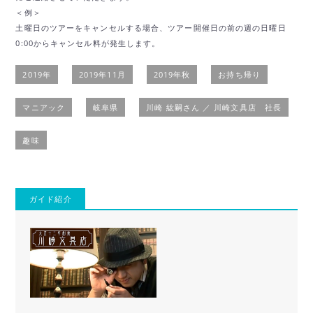
＜例＞
土曜日のツアーをキャンセルする場合、ツアー開催日の前の週の日曜日
0:00からキャンセル料が発生します。
2019年
2019年11月
2019年秋
お持ち帰り
マニアック
岐阜県
川崎 紘嗣さん ／ 川崎文具店 社長
趣味
ガイド紹介