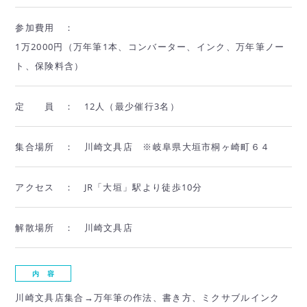
参加費用 ：
1万2000円（万年筆1本、コンバーター、インク、万年筆ノー
ト、保険料含）
定 員 ：
12人（最少催行3名）
集合場所 ：
川崎文具店 ※岐阜県大垣市桐ヶ崎町６４
アクセス ：
JR「大垣」駅より徒歩10分
解散場所 ：
川崎文具店
内 容
川崎文具店集合→万年筆の作法、書き方、ミクサブルインク