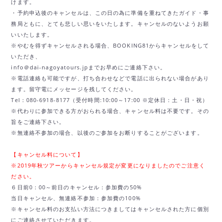
けます。
・予約申込後のキャンセルは、この日の為に準備を重ねてきたガイド・事
務局ともに、とても悲しい思いをいたします。キャンセルのないようお願
いいたします。
※やむを得ずキャンセルされる場合、BOOKING81からキャンセルをして
いただき、
info＠dai-nagoyatours.jpまでお早めにご連絡下さい。
※電話連絡も可能ですが、打ち合わせなどで電話に出られない場合があり
ます。留守電にメッセージを残してください。
Tel：080-6918-8177（受付時間:10:00～17:00 ※定休日：土・日・祝）
※代わりに参加できる方がおられる場合、キャンセル料は不要です。その
旨をご連絡下さい。
※無連絡不参加の場合、以後のご参加をお断りすることがございます。
【キャンセル料について】
※2019年秋ツアーからキャンセル規定が変更になりましたのでご注意く
ださい。
６日前0：00～前日のキャンセル：参加費の50%
当日キャンセル、無連絡不参加：参加費の100%
※キャンセル料のお支払い方法につきましてはキャンセルされた方に個別
にご連絡させていただきます。