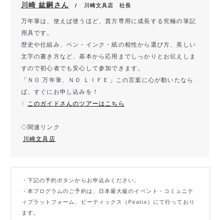
川崎 紘嗣さん
/ 川崎文具店 社長
万年筆は、使えば使うほど、
貴方専用に成長する究極の筆記
用具です。
歴史や仕組み、ペン・インク・紙の相性から選び方、
美しい
文字の書き方など、
基本から応用までしっかりとお伝えしま
すので初心者でも安心して
参加できます。
「ＮＯ 万年筆、ＮＯ ＬＩＦＥ」この言葉に心が動いたなら
ば、すぐにお申し込みを！
〉
このガイドさんのツアーはこちら
◇関連リンク
川崎文具店
・下記の予約ボタンからお申込みください。
・本プログラムのご予約は、日本最大級のイベント・コミュニテ
ィプラットフォーム、ピーティックス（Peatix）にて行っており
ます。