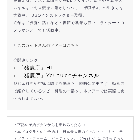
を超える。システム開発やWEBデザイン、広告や写真等の
スキルをごちゃ混ぜに活かしつつ、「半猟半X」の生き方を
実践中。 BBQインストラクター取得。
近年は『狩猟生活』などの書籍で執筆も行い、ライター・カ
メラマンとしても活動中。
〉
このガイドさんのツアーはこちら
◇関連リンク
「猪鹿庁」HP
〉
「猪鹿庁」Youtubeチャンネル
〉
ジビエ料理や狩猟に関する動画を、随時公開中です！動画内
で紹介しているジビエ料理の一部を、本ツアーでは実際に食
べられますよ〜。
・下記の予約ボタンからお申込みください。
・本プログラムのご予約は、日本最大級のイベント・コミュニテ
ィプラットフォーム、ピーティックス（Peatix）にて行っており