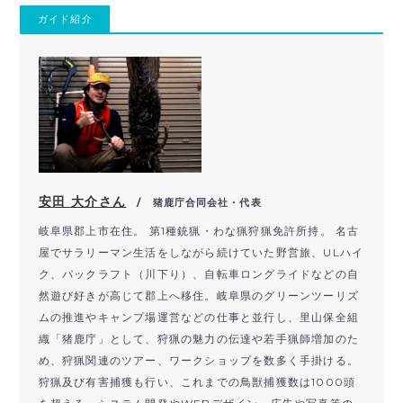
ガイド紹介
安田 大介さん
/ 猪鹿庁合同会社・代表
岐阜県郡上市在住。 第1種銃猟・わな猟狩猟免許所持。 名古
屋でサラリーマン生活をしながら続けていた野営旅、ULハイ
ク、パックラフト（川下り）、自転車ロングライドなどの自
然遊び好きが高じて郡上へ移住。岐阜県のグリーンツーリズ
ムの推進やキャンプ場運営などの仕事と並行し、里山保全組
織「猪鹿庁」として、狩猟の魅力の伝達や若手猟師増加のた
め、狩猟関連のツアー、ワークショップを数多く手掛ける。
狩猟及び有害捕獲も行い、これまでの鳥獣捕獲数は1000頭