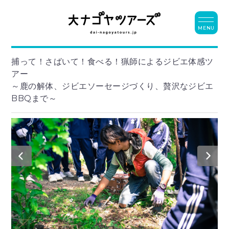
MENU
捕って！さばいて！食べる！猟師によるジビエ体感ツ
アー
～鹿の解体、ジビエソーセージづくり、贅沢なジビエ
BBQまで～