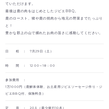
ていただけます。
最後は鹿の肉をはじめとしたジビエBBQ。
鹿のロースト、猪や鹿の焼肉から地元の野菜までたっぷり
と！
豊かな郡上の山で捕れたお肉の旨さに感動してください。
日 程 ：
7月29日（土）
時 間 ：
12:00～18：00
参加費用 ：
1万1000円（鹿解体体験、お土産用ジビエソーセージ作り・ジ
ビエBBQ付、保険料含）
定 員 ：
20人（最少催行10名）