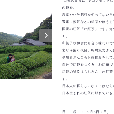
“自然のままに” をコンセプト
の茶を、
農薬や化学肥料を使ってない自
玉露，煎茶などの緑茶やほうじ
国産の紅茶「わ紅茶」です。海
く、
和菓子や和食にも合う味わいで
宮ザキ園６代目、梅村篤志さん
参加者さん自らお茶摘みをして
自分で紅茶をつくる「わ紅茶づ
紅茶の試飲はもちろん、わ紅茶
す。
日本人の暮らしになくてはなら
日本生まれの紅茶に触れていき
日 程 ：
9月3日（日）