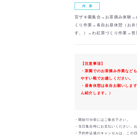
内 容
宮ザキ園集合→お茶摘み体験→
くり作業→各自お昼休憩（お弁
す。）→わ紅茶づくり作業→世
【注意事項】
・茶園でのお茶摘み作業など
やすい靴でお越しください。
・昼食休憩は各自お願いしま
ん紹介します。）
・開始10分前にはご集合下さい。
・当日集合時にお支払いください。
・予約申込後のキャンセルは、この