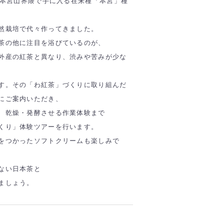
に本宮山界隈で手に入る在来種「本宮」種
然栽培で代々作ってきました。
茶の他に注目を浴びているのが、
外産の紅茶と異なり、渋みや苦みが少な
す。その「わ紅茶」づくりに取り組んだ
にご案内いただき、
、乾燥・発酵させる作業体験まで
くり」体験ツアーを行います。
をつかったソフトクリームも楽しみで
ない日本茶と
ましょう。