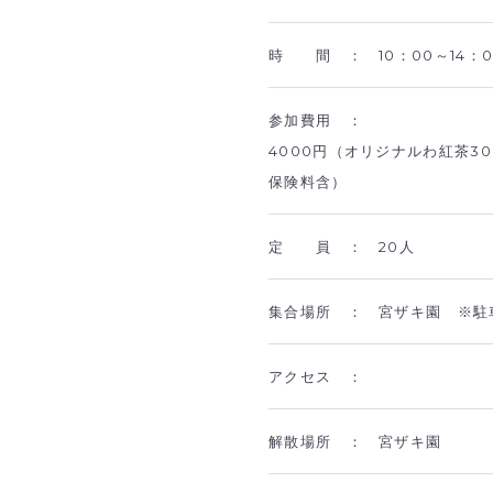
時 間 ：
10：00～14：
参加費用 ：
4000円（オリジナルわ紅茶3
保険料含）
定 員 ：
20人
集合場所 ：
宮ザキ園 ※駐
アクセス ：
解散場所 ：
宮ザキ園