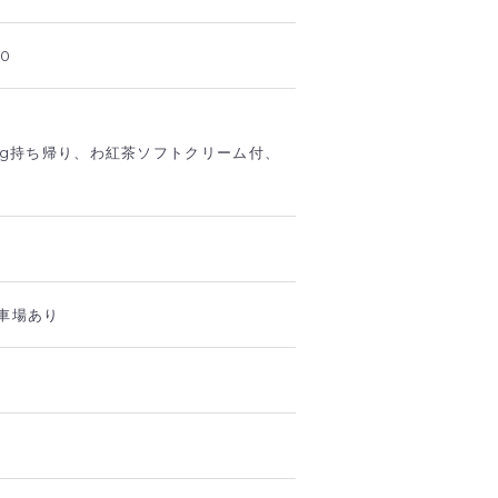
00
0g持ち帰り、わ紅茶ソフトクリーム付、
車場あり