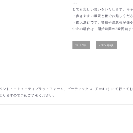
に、
とても悲しい思いをいたします。キ
・歩きやすい服装と靴でお越しくだ
・雨天決行です。警報や注意報が発
中止の場合は、開始時間の2時間前ま
2017年
2017年秋
ント・コミュニティプラットフォーム、ピーティックス（Peatix）にて行って
なりますので予めご了承ください。