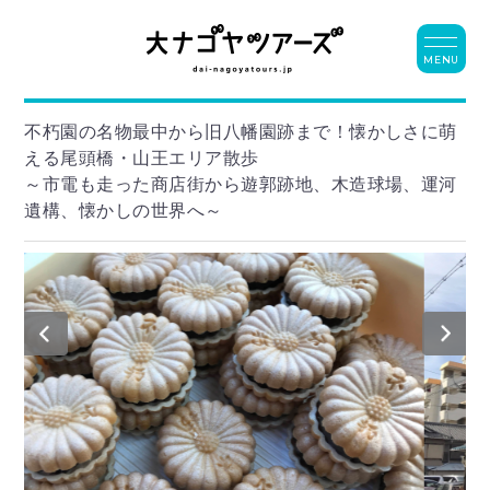
MENU
不朽園の名物最中から旧八幡園跡まで！懐かしさに萌
える尾頭橋・山王エリア散歩
～市電も走った商店街から遊郭跡地、木造球場、運河
遺構、懐かしの世界へ～