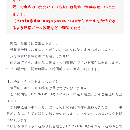
既にお申込みいただいている方には別途ご連絡させていただ
きます。
（※info@dai-nagoyatours.jpからメールを受信でき
るよう迷惑メール設定などご確認ください）
・開始10分前にはご集合下さい。
・当日集合時にお支払いください。お釣りのないようお願いします。
・歩きやすい服装と靴でお越しください。
・雨天決行です。開催県に暴風・大雨警報がでている場合は中止します。
中止の場合は、開始時間の３時間前までに連絡いたします。
【ご予約・キャンセルについて】
・仮予約、キャンセル待ちは受け付けておりません。
・ご予約内容はBOOKING81の「イベント申込み履歴」からご確認いただ
けます。
・予約申込後のキャンセルは、この日の為に準備を重ねてきたガイド・事
務局ともに、とても悲しい思いをいたします。キャンセルのないようお願
いいたします。
※やむを得ずキャンセルされる場合、BOOKING81からキャンセルをして