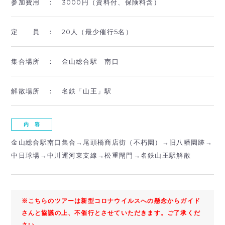
参加費用 ：
3000円（資料付、保険料含）
定 員 ：
20人（最少催行5名）
集合場所 ：
金山総合駅 南口
解散場所 ：
名鉄「山王」駅
内 容
金山総合駅南口集合→尾頭橋商店街（不朽園）→旧八幡園跡→
中日球場→中川運河東支線→松重閘門→名鉄山王駅解散
※こちらのツアーは新型コロナウイルスへの懸念からガイド
さんと協議の上、不催行とさせていただきます。ご了承くだ
さい。