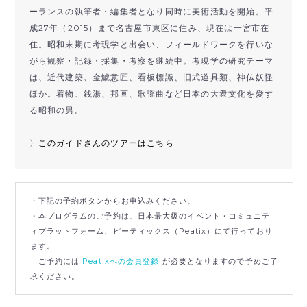
ーランスの執筆者・編集者となり同時に美術活動を開始。平
成27年（2015）まで名古屋市東区に住み、現在は一宮市在
住。昭和末期に考現学と出会い、フィールドワークを行いな
がら観察・記録・採集・考察を継続中。考現学の研究テーマ
は、近代建築、金鯱意匠、看板標識、旧式道具類、神仏妖怪
ほか。着物、銭湯、邦画、歌謡曲など日本の大衆文化を愛す
る昭和の男。
〉
このガイドさんのツアーはこちら
・下記の予約ボタンからお申込みください。
・本プログラムのご予約は、日本最大級のイベント・コミュニテ
ィプラットフォーム、ピーティックス（Peatix）にて行っており
ます。
ご予約には
Peatixへの会員登録
が必要となりますので予めご了
承ください。