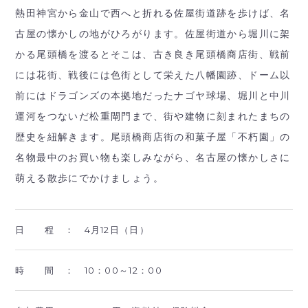
熱田神宮から金山で西へと折れる佐屋街道跡を歩けば、名
古屋の懐かしの地がひろがります。佐屋街道から堀川に架
かる尾頭橋を渡るとそこは、古き良き尾頭橋商店街、戦前
には花街、戦後には色街として栄えた八幡園跡、ドーム以
前にはドラゴンズの本拠地だったナゴヤ球場、堀川と中川
運河をつないだ松重閘門まで、街や建物に刻まれたまちの
歴史を紐解きます。尾頭橋商店街の和菓子屋「不朽園」の
名物最中のお買い物も楽しみながら、名古屋の懐かしさに
萌える散歩にでかけましょう。
日 程 ：
4月12日（日）
時 間 ：
10：00～12：00