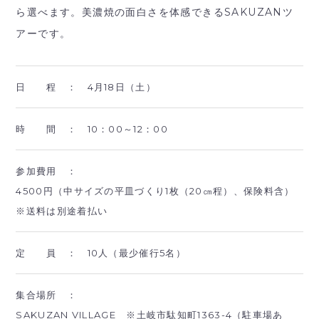
ら選べます。美濃焼の面白さを体感できるSAKUZANツ
アーです。
日 程 ：
4月18日（土）
時 間 ：
10：00～12：00
参加費用 ：
4500円（中サイズの平皿づくり1枚（20㎝程）、保険料含）
※送料は別途着払い
定 員 ：
10人（最少催行5名）
集合場所 ：
SAKUZAN VILLAGE ※土岐市駄知町1363-4（駐車場あ