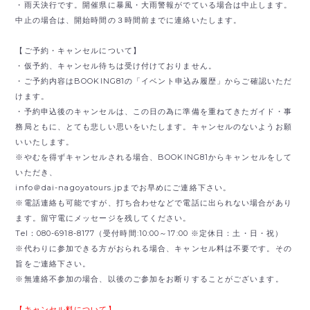
・雨天決行です。開催県に暴風・大雨警報がでている場合は中止します。
中止の場合は、開始時間の３時間前までに連絡いたします。
【ご予約・キャンセルについて】
・仮予約、キャンセル待ちは受け付けておりません。
・ご予約内容はBOOKING81の「イベント申込み履歴」からご確認いただ
けます。
・予約申込後のキャンセルは、この日の為に準備を重ねてきたガイド・事
務局ともに、とても悲しい思いをいたします。キャンセルのないようお願
いいたします。
※やむを得ずキャンセルされる場合、BOOKING81からキャンセルをして
いただき、
info＠dai-nagoyatours.jpまでお早めにご連絡下さい。
※電話連絡も可能ですが、打ち合わせなどで電話に出られない場合があり
ます。留守電にメッセージを残してください。
Tel：080-6918-8177（受付時間:10:00～17:00 ※定休日：土・日・祝）
※代わりに参加できる方がおられる場合、キャンセル料は不要です。その
旨をご連絡下さい。
※無連絡不参加の場合、以後のご参加をお断りすることがございます。
【キャンセル料について】