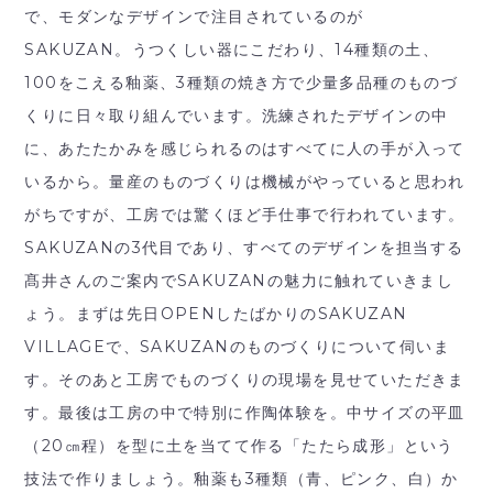
で、モダンなデザインで注目されているのが
SAKUZAN。うつくしい器にこだわり、14種類の土、
100をこえる釉薬、3種類の焼き方で少量多品種のものづ
くりに日々取り組んでいます。洗練されたデザインの中
に、あたたかみを感じられるのはすべてに人の手が入って
いるから。量産のものづくりは機械がやっていると思われ
がちですが、工房では驚くほど手仕事で行われています。
SAKUZANの3代目であり、すべてのデザインを担当する
髙井さんのご案内でSAKUZANの魅力に触れていきまし
ょう。まずは先日OPENしたばかりのSAKUZAN
VILLAGEで、SAKUZANのものづくりについて伺いま
す。そのあと工房でものづくりの現場を見せていただきま
す。最後は工房の中で特別に作陶体験を。中サイズの平皿
（20㎝程）を型に土を当てて作る「たたら成形」という
技法で作りましょう。釉薬も3種類（青、ピンク、白）か