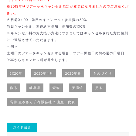
※2019年秋ツアーからキャンセル規定が変更になりましたのでご注意くだ
さい。
６日前0：00～前日のキャンセル：参加費の50%
当日キャンセル、無連絡不参加：参加費の100%
※キャンセル料のお支払い方法につきましてはキャンセルされた方に個別
にご連絡させていただきます。
＜例＞
土曜日のツアーをキャンセルする場合、ツアー開催日の前の週の日曜日
0:00からキャンセル料が発生します。
2020年
2020年4月
2020年春
ものづくり
作る
岐阜県
焼物
美濃焼
見る
髙井 宣泰さん / 有限会社 作山窯 代表
ガイド紹介