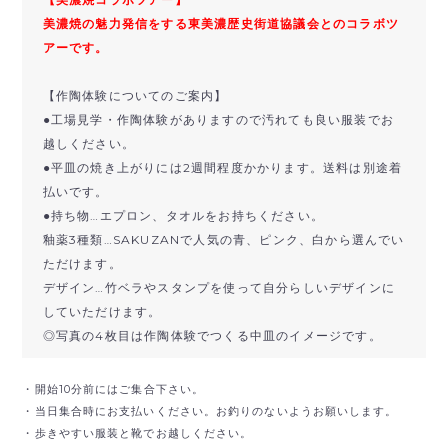
美濃焼の魅力発信をする東美濃歴史街道協議会とのコラボツ
アーです。
【作陶体験についてのご案内】
●工場見学・作陶体験がありますので汚れても良い服装でお
越しください。
●平皿の焼き上がりには2週間程度かかります。送料は別途着
払いです。
●持ち物…エプロン、タオルをお持ちください。
釉薬3種類…SAKUZANで人気の青、ピンク、白から選んでい
ただけます。
デザイン…竹ベラやスタンプを使って自分らしいデザインに
していただけます。
◎写真の4枚目は作陶体験でつくる中皿のイメージです。
・開始10分前にはご集合下さい。
・当日集合時にお支払いください。お釣りのないようお願いします。
・歩きやすい服装と靴でお越しください。