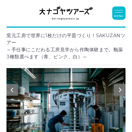
MENU
窯元工房で世界に1枚だけの平皿づくり！SAKUZANツ
アー
～手仕事にこだわる工房見学から作陶体験まで。釉薬
3種類選べます（青、ピンク、白）～