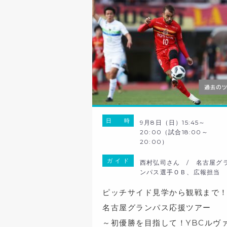
日 時
9月8日（日）15:45～
20:00（試合18:00～
20:00）
ガ イ ド
西村弘司さん / 名古屋グ
ンパス選手ＯＢ、広報担当
ピッチサイド見学から観戦まで
名古屋グランパス応援ツアー
～初優勝を目指して！YBCルヴ