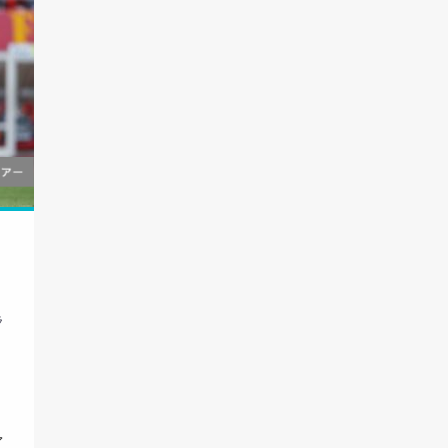
ラ
！
ァ