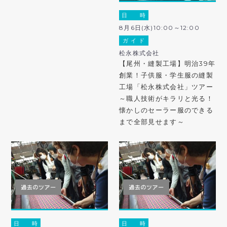
日 時
8月6日(水)10:00～12:00
ガ イ ド
松永株式会社
【尾州・縫製工場】明治39年
創業！子供服・学生服の縫製
工場「松永株式会社」ツアー
～職人技術がキラリと光る！
懐かしのセーラー服のできる
まで全部見せます～
日 時
日 時