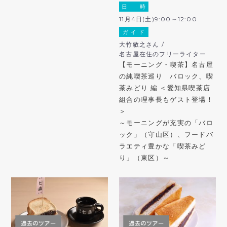
日 時
11月4日(土)9:00～12:00
ガ イ ド
大竹敏之さん /
名古屋在住のフリーライター
【モーニング・喫茶】名古屋
の純喫茶巡り バロック、喫
茶みどり 編 ＜愛知県喫茶店
組合の理事長もゲスト登場！
＞
～モーニングが充実の「バロ
ック」（守山区）、フードバ
ラエティ豊かな「喫茶みど
り」（東区）～