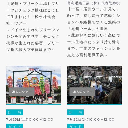
葛利毛織工業（株）代表取締役
【尾州・プリーツ工場】プリ
【一宮・尾州ウール】見て、
ーツとチェック模様はこうし
触って、持ち帰って感動！シ
て生まれた！「松永株式会
ョンヘル織機でつくる魅惑の
社」ツアー
「尾州ウール」の世界
～ドイツ生まれのプリーツマ
～裁縫好きに嬉しい！高級ウ
シンを間近で見学！チェック
ール生地のたっぷり持ち帰り
模様が生まれた秘密、プリー
まで。世界のファッションを
ツ折の職人プチ体験まで～
支える葛利毛織工業～
日 時
日 時
7月25日(土)10:00～12:00
7月22日(水)10:00～12:00
ガ イ ド
ガ イ ド