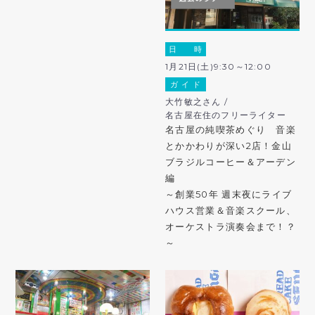
日 時
1月21日(土)9:30～12:00
ガ イ ド
大竹敏之さん /
名古屋在住のフリーライター
名古屋の純喫茶めぐり 音楽
とかかわりが深い2店！金山
ブラジルコーヒー＆アーデン
編
～創業50年 週末夜にライブ
ハウス営業＆音楽スクール、
オーケストラ演奏会まで！？
～