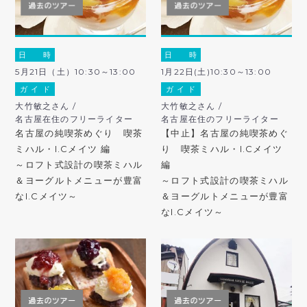
日 時
日 時
5月21日（土）10:30～13:00
1月22日(土)10:30～13:00
ガ イ ド
ガ イ ド
大竹敏之さん /
大竹敏之さん /
名古屋在住のフリーライター
名古屋在住のフリーライター
名古屋の純喫茶めぐり 喫茶
【中止】名古屋の純喫茶めぐ
ミハル・I.Cメイツ 編
り 喫茶ミハル・I.Cメイツ
～ロフト式設計の喫茶ミハル
編
＆ヨーグルトメニューが豊富
～ロフト式設計の喫茶ミハル
なI.Cメイツ～
＆ヨーグルトメニューが豊富
なI.Cメイツ～