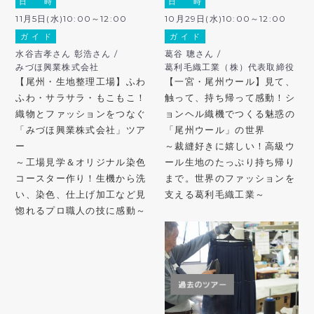
日 時
日 時
11月5日(水)10:00～12:00
10月29日(水)10:00～12:00
ガ イ ド
ガ イ ド
水谷吉孝さん 彰浩さん /
葛谷 聰さん /
みづほ興業株式会社
葛利毛織工業（株）代表取締役
【尾州・生地整理工場】ふわ
【一宮・尾州ウール】見て、
ふわ・サラサラ・もこもこ！
触って、持ち帰って感動！シ
織物とファッションをつなぐ
ョンヘル織機でつくる魅惑の
「みづほ興業株式会社」ツア
「尾州ウール」の世界
ー
～裁縫好きに嬉しい！高級ウ
～工場見学＆オリジナル染色
ール生地のたっぷり持ち帰り
コースター作り！生機から洗
まで。世界のファッションを
い、染色、仕上げ加工など見
支える葛利毛織工業～
惚れるプロ職人の技に感動～