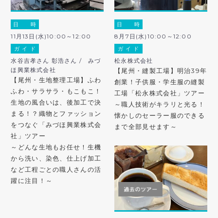
日 時
日 時
11月13日(水)10:00～12:00
8月7日(水)10:00～12:00
ガ イ ド
ガ イ ド
水谷吉孝さん 彰浩さん / みづ
松永株式会社
ほ興業株式会社
【尾州・縫製工場】明治39年
【尾州・生地整理工場】ふわ
創業！子供服・学生服の縫製
ふわ・サラサラ・もこもこ！
工場「松永株式会社」ツアー
生地の風合いは、後加工で決
～職人技術がキラリと光る！
まる！？織物とファッション
懐かしのセーラー服のできる
をつなぐ「みづほ興業株式会
まで全部見せます～
社」ツアー
～どんな生地もお任せ！生機
から洗い、染色、仕上げ加工
など工程ごとの職人さんの活
躍に注目！～