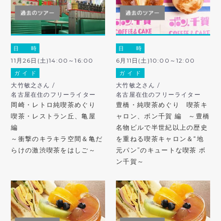
日 時
日 時
11月26日(土)14:00～16:00
6月11日(土)10:00～12:00
ガ イ ド
ガ イ ド
大竹敏之さん /
大竹敏之さん /
名古屋在住のフリーライター
名古屋在住のフリーライター
岡崎・レトロ純喫茶めぐり
豊橋・純喫茶めぐり 喫茶キ
喫茶・レストラン丘、亀屋
ャロン、ボン千賀 編 ～豊橋
編
名物ビルで半世紀以上の歴史
～衝撃のキラキラ空間＆亀だ
を重ねる喫茶キャロン＆“地
らけの激渋喫茶をはしご～
元パン”のキュートな喫茶 ボ
ン千賀～