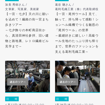
加美 秀樹さん /
葛谷 聰さん /
文筆家、写真家、美術家
葛利毛織工業（株）代表取締役
【一宮・七夕】天の川に願い
【一宮・尾州ウール】見て、
を込めて！繊維の街一宮まち
触って、持ち帰って感動！シ
歩きツアー
ョンヘル織機でつくる魅惑の
～七夕飾りの本町商店街か
「尾州ウール」の世界
ら、真清田神社参拝、旧い建
～裁縫好きに嬉しい！高級ウ
物と路地裏、レトロ繊維ビル
ール生地のたっぷり持ち帰り
見学まで～
まで。世界のファッションを
支える葛利毛織工業～
日 時
日 時
4月22日(水)10:00～12:00
1月28日(水)10:00～12:00