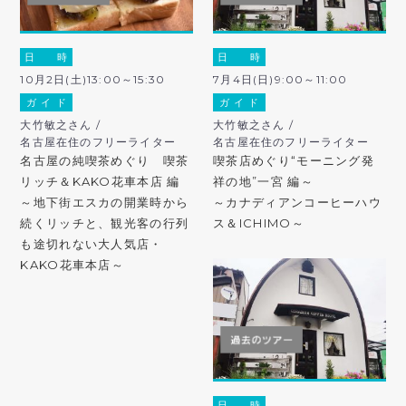
日 時
日 時
10月2日(土)13:00～15:30
7月4日(日)9:00～11:00
ガ イ ド
ガ イ ド
大竹敏之さん /
大竹敏之さん /
名古屋在住のフリーライター
名古屋在住のフリーライター
名古屋の純喫茶めぐり 喫茶
喫茶店めぐり“モーニング発
リッチ＆KAKO花車本店 編
祥の地”一宮 編～
～地下街エスカの開業時から
～カナディアンコーヒーハウ
続くリッチと、観光客の行列
ス＆ICHIMO～
も途切れない大人気店・
KAKO花車本店～
日 時