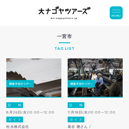
MENU
一宮市
TAG LIST
日 時
日 時
8月26日(水)10:00～12:00
11月18日(水)10:00～12:00
ガ イ ド
ガ イ ド
松永株式会社
葛谷 聰さん /