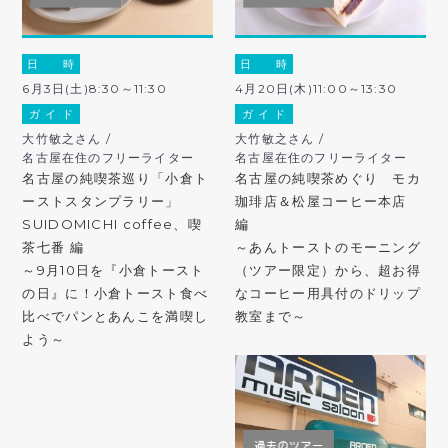
日 時
日 時
6月3日(土)8:30～11:30
4月20日(木)11:00～13:30
ガ イ ド
ガ イ ド
大竹敏之さん /
大竹敏之さん /
名古屋在住のフリーライター
名古屋在住のフリーライター
名古屋の純喫茶巡り「小倉ト
名古屋の純喫茶めぐり モカ
ーストスタンプラリー」
珈琲店＆松屋コーヒー本店
SUIDOMICHI coffee、喫
編
茶七番 編
～あんトーストのモーニング
～9月10日を『小倉トースト
（ツアー限定）から、超お得
の日』に！小倉トースト食べ
なコーヒー用具付のドリップ
比べでパンとあんこを満喫し
教室まで～
よう～