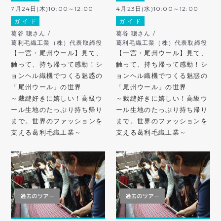
7月24日(木)10:00～12:00
4月23日(水)10:00～12:00
ガ イ ド
ガ イ ド
葛谷 聰さん /
葛谷 聰さん /
葛利毛織工業（株）代表取締役
葛利毛織工業（株）代表取締役
【一宮・尾州ウール】見て、
【一宮・尾州ウール】見て、
触って、持ち帰って感動！シ
触って、持ち帰って感動！シ
ョンヘル織機でつくる魅惑の
ョンヘル織機でつくる魅惑の
「尾州ウール」の世界
「尾州ウール」の世界
～裁縫好きに嬉しい！高級ウ
～裁縫好きに嬉しい！高級ウ
ール生地のたっぷり持ち帰り
ール生地のたっぷり持ち帰り
まで。世界のファッションを
まで。世界のファッションを
支える葛利毛織工業～
支える葛利毛織工業～