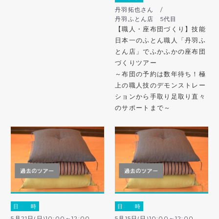
丹羽拓也さん /
丹羽ふとん店 5代目
【職人・座布団づくり】技能
日本一のふとん職人「丹羽ふ
とん店」でふかふかの座布団
づくりツアー
～布団の予約は数年待ち！極
上の職人技のデモンストレー
ションから手取り足取り直々
のサポートまで～
日 時
日 時
5月21日(日)10:00～12:00
5月15日(日)10:00～12:00