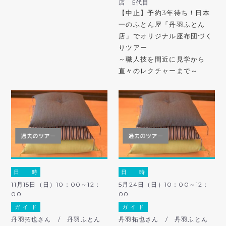
店 5代目
【中止】予約3年待ち！日本
一のふとん屋「丹羽ふとん
店」でオリジナル座布団づく
りツアー
～職人技を間近に見学から
直々のレクチャーまで～
日 時
日 時
11月15日（日）10：00～12：
5月24日（日）10：00～12：
00
00
ガ イ ド
ガ イ ド
丹羽拓也さん / 丹羽ふとん
丹羽拓也さん / 丹羽ふとん