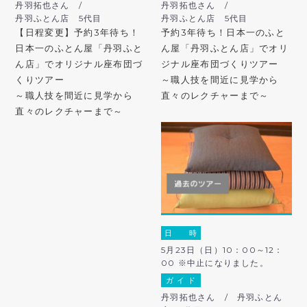
丹羽拓也さん /
丹羽拓也さん /
丹羽ふとん店 5代目
丹羽ふとん店 5代目
【日程変更】予約3年待ち！
予約3年待ち！日本一のふと
日本一のふとん屋「丹羽ふと
ん屋「丹羽ふとん店」でオリ
ん店」でオリジナル座布団づ
ジナル座布団づくりツアー
くりツアー
～職人技を間近に見学から
～職人技を間近に見学から
直々のレクチャーまで～
直々のレクチャーまで～
日 時
5月23日（日）10：00～12：
00 ※中止になりました。
ガ イ ド
丹羽拓也さん / 丹羽ふとん