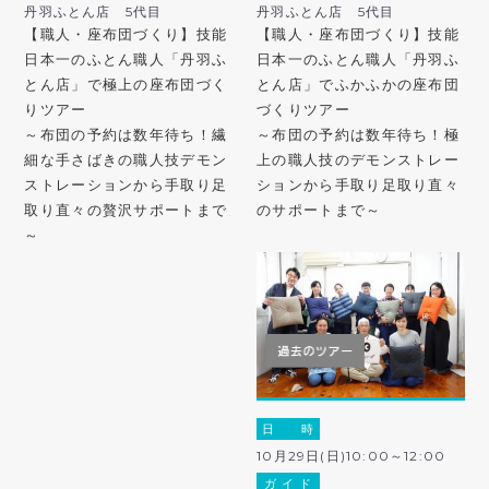
丹羽ふとん店 5代目
丹羽ふとん店 5代目
【職人・座布団づくり】技能
【職人・座布団づくり】技能
日本一のふとん職人「丹羽ふ
日本一のふとん職人「丹羽ふ
とん店」で極上の座布団づく
とん店」でふかふかの座布団
りツアー
づくりツアー
～布団の予約は数年待ち！繊
～布団の予約は数年待ち！極
細な手さばきの職人技デモン
上の職人技のデモンストレー
ストレーションから手取り足
ションから手取り足取り直々
取り直々の贅沢サポートまで
のサポートまで～
～
日 時
10月29日(日)10:00～12:00
ガ イ ド