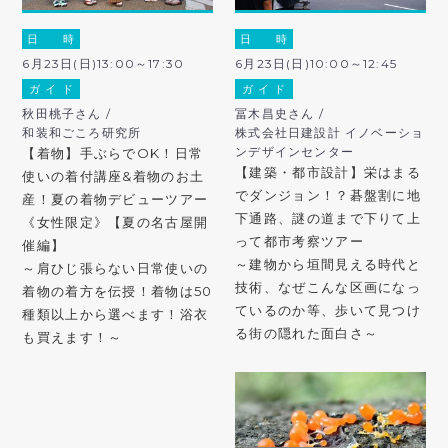
日 時
日 時
6月23日(日)13:00～17:30
6月23日(日)10:00～12:45
ガ イ ド
ガ イ ド
秋田桃子さん /
冨木昌史さん /
和装和ごころ研究所
株式会社日建設計 イノベーショ
ンデザインセンター
【着物】手ぶらでOK！日常
【建築・都市設計】栄はまる
使いの着付講座&着物のお土
でダンジョン！？碁盤割に地
産！夏の着物デビューツアー
下通路、謎の道まで下りて上
《女性限定》【夏の名古屋開
って都市考察ツアー
催編】
～建物から垣間見える時代と
～肩ひじ張らない日常使いの
技術、なぜこんな区画になっ
着物の着方を伝授！着物は50
ているのか等、歩いて見つけ
種類以上から選べます！浴衣
る街の隠れた面白さ～
も買えます！～