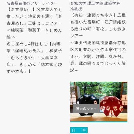
名古屋在住のフリーライター
名城大学 理工学部 建築学科
准教授
【名古屋めし】名古屋人でも
【有松・建築まち歩き】広重
推したい！地元民も通う「名
も描いた宿場町！江戸情緒残
古屋めし」三昧はしごツアー
る絞りの町「有松」まち歩き
＜純喫茶・和菓子・きしめん
ツアー
編 ＞
～重要伝統的建造物群保存地
名古屋めし4軒はしご【純喫
区の町並みから竹田家住宅の
茶「珈琲処カラス」、和菓子
ミセ、玄関、洋間、奥座敷、
「むらさきや」「大黒屋本
庭、蔵の隅々までじっくり解
店」、きしめん「総本家えび
説～
すや本店」】
日 時