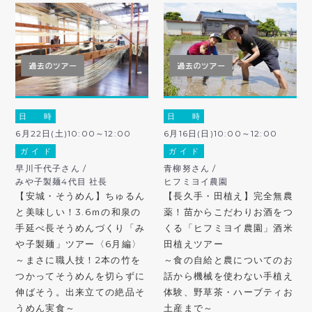
日 時
日 時
6月22日(土)10:00～12:00
6月16日(日)10:00～12:00
ガ イ ド
ガ イ ド
早川千代子さん /
青柳努さん /
みや子製麺4代目 社長
ヒフミヨイ農園
【安城・そうめん】ちゅるん
【長久手・田植え】完全無農
と美味しい！3.6ｍの和泉の
薬！苗からこだわりお酒をつ
手延べ長そうめんづくり「み
くる「ヒフミヨイ農園」酒米
や子製麺」ツアー〈6月編〉
田植えツアー
～まさに職人技！2本の竹を
～食の自給と農についてのお
つかってそうめんを切らずに
話から機械を使わない手植え
伸ばそう。出来立ての絶品そ
体験、野草茶・ハーブティお
うめん実食～
土産まで～