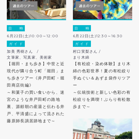
日 時
日 時
6月22日(土)10:00～12:00
6月22日(土)12:30～16:30
ガ イ ド
ガ イ ド
加美 秀樹さん /
村口実梨さん /
文筆家、写真家、美術家
まり木綿
【堀田・まち歩き】中世と近
【有松絞・染め体験】まり木
現代が隣り合う町「堀田」ま
綿の色彩世界！夏の有松絞り
ち歩きツアー《井戸田町・堀
手ぬぐい＆あずま袋作りツア
田商店街編》
ー
～和菓子の買い食いから、迷
～伝統技術と新しい色彩の有
宮のような井戸田町の路地
松絞りを満喫！ぶらり有松散
裏、源頼朝の産湯と伝わる井
歩まで～
戸、平清盛によって流された
藤原師長謫居跡地まで～