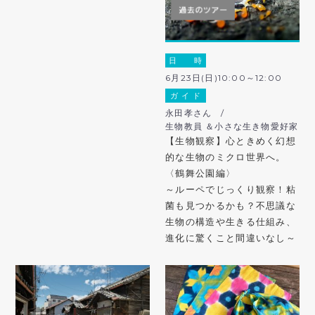
日 時
6月23日(日)10:00～12:00
ガ イ ド
永田孝さん /
生物教員 ＆小さな生き物愛好家
【生物観察】心ときめく幻想
的な生物のミクロ世界へ。
〈鶴舞公園編〉
～ルーペでじっくり観察！粘
菌も見つかるかも？不思議な
生物の構造や生きる仕組み、
進化に驚くこと間違いなし～