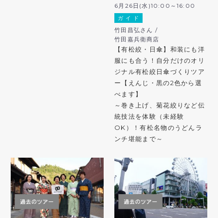
6月26日(水)10:00～16:00
ガ イ ド
竹田昌弘さん /
竹田嘉兵衛商店
【有松絞・日傘】和装にも洋
服にも合う！自分だけのオリ
ジナル有松絞日傘づくりツア
ー【えんじ・黒の2色から選
べます】
～巻き上げ、菊花絞りなど伝
統技法を体験（未経験
OK）！有松名物のうどんラ
ンチ堪能まで～