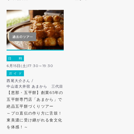
日 時
6月15日(土)17:30～19:30
ガ イ ド
西尾大介さん /
中山道大井宿 あまから 三代目
【恵那・五平餅】創業65年の
五平餅専門店「あまから」で
絶品五平餅づくりツアー
～プロ直伝の作り方に舌鼓！
東美濃に受け継がれる食文化
を体感！～