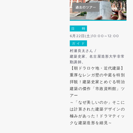
日 時
6月22日(土)10:00～12:00
ガ イ ド
村瀬良太さん /
建築史家、名古屋造形大学非常
勤講師。
【朝ドラロケ地・近代建築】
重厚なレンガ壁の中庭を特別
拝観！建築史家とめぐる明治
建築の傑作「市政資料館」ツ
アー
～「なぜ美しいのか」そこに
は計算された建築デザインの
極みがあった！ドラマティッ
クな建築造形を細見～