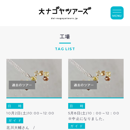
MENU
工場
TAG LIST
日 時
日 時
10月2日(土)10:00～12:00
5月8日(土)10：00～12：00
※中止になりました。
ガ イ ド
ガ イ ド
北川大輔さん /