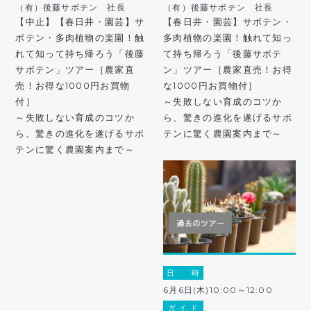
（有）後藤サボテン 社長
（有）後藤サボテン 社長
【中止】【春日井・園芸】サ
【春日井・園芸】サボテン・
ボテン・多肉植物の楽園！触
多肉植物の楽園！触れて知っ
れて知って持ち帰ろう「後藤
て持ち帰ろう「後藤サボテ
サボテン」ツアー［農家直
ン」ツアー［農家直売！お得
売！お得な1000円お買物
な1000円お買物付］
付］
～失敗しない育成のコツか
～失敗しない育成のコツか
ら、驚きの進化を遂げるサボ
ら、驚きの進化を遂げるサボ
テンに驚く農園案内まで～
テンに驚く農園案内まで～
日 時
6月6日(木)10:00～12:00
ガ イ ド