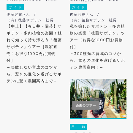
ガ イ ド
ガ イ ド
後藤容充さん /
後藤容充さん /
（有）後藤サボテン 社長
（有）後藤サボテン 社長
【中止】【春日井・園芸】サ
私を癒したサボテン・多肉植
ボテン・多肉植物の楽園！触
物の楽園「後藤サボテン」ツ
れて知って持ち帰ろう「後藤
アー［お得な1000円お買物
サボテン」ツアー［農家直
付］
売！お得な1000円お買物
～300種類の育成のコツか
付］
ら、驚きの進化を遂げるサボ
～失敗しない育成のコツか
テン農園案内！～
ら、驚きの進化を遂げるサボ
テンに驚く農園案内まで～
日 時