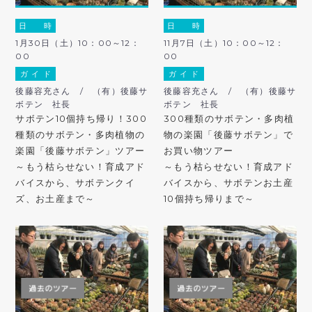
日 時
日 時
1月30日（土）10：00～12：
11月7日（土）10：00～12：
00
00
ガ イ ド
ガ イ ド
後藤容充さん / （有）後藤サ
後藤容充さん / （有）後藤サ
ボテン 社長
ボテン 社長
サボテン10個持ち帰り！300
300種類のサボテン・多肉植
種類のサボテン・多肉植物の
物の楽園「後藤サボテン」で
楽園「後藤サボテン」ツアー
お買い物ツアー
～もう枯らせない！育成アド
～もう枯らせない！育成アド
バイスから、サボテンクイ
バイスから、サボテンお土産
ズ、お土産まで～
10個持ち帰りまで～