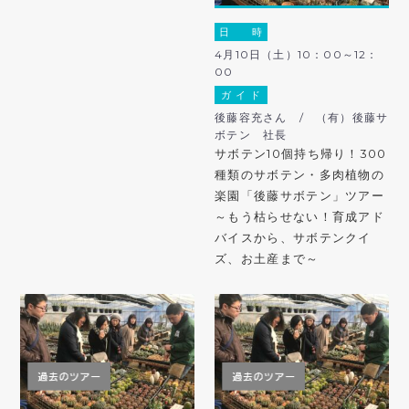
日 時
4月10日（土）10：00～12：
00
ガ イ ド
後藤容充さん / （有）後藤サ
ボテン 社長
サボテン10個持ち帰り！300
種類のサボテン・多肉植物の
楽園「後藤サボテン」ツアー
～もう枯らせない！育成アド
バイスから、サボテンクイ
ズ、お土産まで～