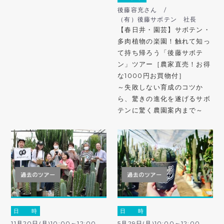
後藤容充さん /
（有）後藤サボテン 社長
【春日井・園芸】サボテン・
多肉植物の楽園！触れて知っ
て持ち帰ろう「後藤サボテ
ン」ツアー［農家直売！お得
な1000円お買物付］
～失敗しない育成のコツか
ら、驚きの進化を遂げるサボ
テンに驚く農園案内まで～
日 時
日 時
11月20日(月)10:00～12:00
5月29日(月)10:00～12:00