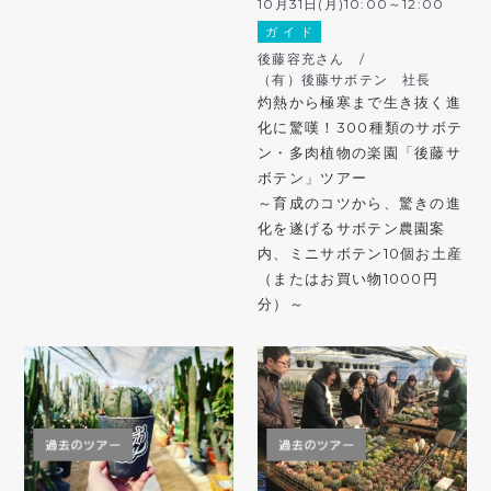
10月31日(月)10:00～12:00
ガ イ ド
後藤容充さん /
（有）後藤サボテン 社長
灼熱から極寒まで生き抜く進
化に驚嘆！300種類のサボテ
ン・多肉植物の楽園「後藤サ
ボテン」ツアー
～育成のコツから、驚きの進
化を遂げるサボテン農園案
内、ミニサボテン10個お土産
（またはお買い物1000円
分）～