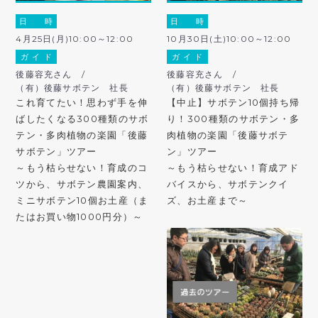
日 時
日 時
4月25日(月)10:00～12:00
10月30日(土)10:00～12:00
ガ イ ド
ガ イ ド
後藤容充さん /
後藤容充さん /
（有）後藤サボテン 社長
（有）後藤サボテン 社長
これ育てたい！思わず手を伸
【中止】サボテン10個持ち帰
ばしたくなる300種類のサボ
り！300種類のサボテン・多
テン・多肉植物の楽園「後藤
肉植物の楽園「後藤サボテ
サボテン」ツアー
ン」ツアー
～もう枯らせない！育成のコ
～もう枯らせない！育成アド
ツから、サボテン農園案内、
バイスから、サボテンクイ
ミニサボテン10個お土産（ま
ズ、お土産まで～
たはお買い物1000円分）～