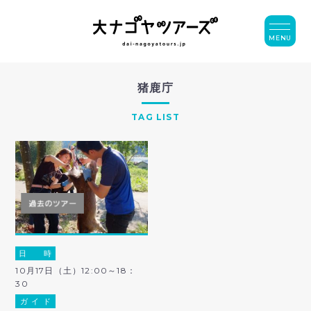
MENU
猪鹿庁
TAG LIST
日 時
10月17日（土）12:00～18：
30
ガ イ ド