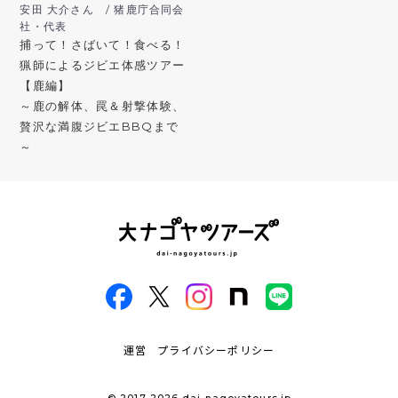
安田 大介さん / 猪鹿庁合同会
社・代表
捕って！さばいて！食べる！
猟師によるジビエ体感ツアー
【鹿編】
～鹿の解体、罠＆射撃体験、
贅沢な満腹ジビエBBQまで
～
運営
プライバシーポリシー