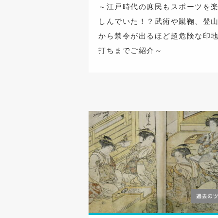
～江戸時代の庶民もスポーツを
しんでいた！？武術や蹴鞠、登
から禁令が出るほど超危険な印
打ちまでご紹介～