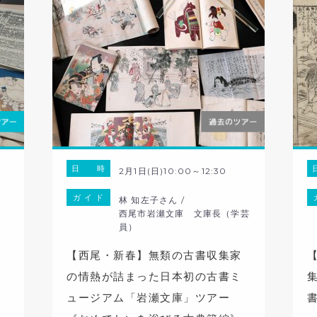
日 時
2月1日(日)10:00～12:30
ガ イ ド
林 知左子さん /
西尾市岩瀬文庫 文庫長（学芸
員）
家
【西尾・新春】無類の古書収集家
ミ
の情熱が詰まった日本初の古書ミ
ュージアム「岩瀬文庫」ツアー