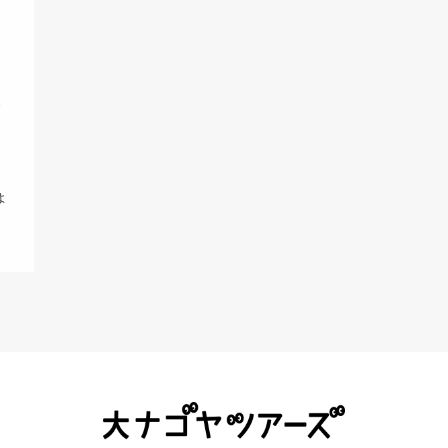
ア
ど
で
時
ょ