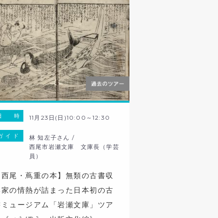
日 時
11月23日(日)10:00～12:30
ガ イ ド
林 知左子さん /
西尾市岩瀬文庫 文庫長（学芸
員）
【西尾・蔦重の本】無類の古書収
集家の情熱が詰まった日本初の古
書ミュージアム「岩瀬文庫」ツア