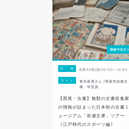
日 時
8月30日(日)10:00～12:30
ガ イ ド
青木眞美さん /西尾市岩瀬文
庫 学芸員
【西尾・古書】無類の古書収集
の情熱が詰まった日本初の古書
ュージアム「岩瀬文庫」ツアー
《江戸時代のスポーツ編》