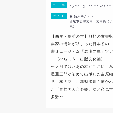
日 時
8月24日(日)10:00～12:30
ガ イ ド
林 知左子さん /
西尾市岩瀬文庫 文庫長（学
員）
【西尾・蔦重の本】無類の古書
集家の情熱が詰まった日本初の
書ミュージアム「岩瀬文庫」ツ
ー《べらぼう・出版文化編》
〜大河で観たあの本がここに！
屋重三郎が初めて出版した吉原
見『籬の花』、花魁瀬川も描か
た『青楼美人合姿鏡』など必見
多数〜