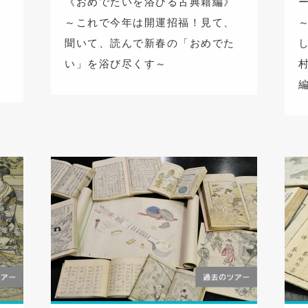
《おめでたいを浴びる古典籍編》
楽
～これで今年は開運招福！見て、
山
聞いて、読んで新春の「おめでた
地
い」を浴び尽くす～