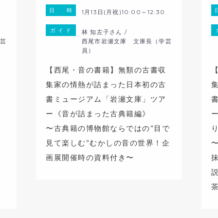
日 時
1月13日(月祝)10:00～12:30
ガ イ ド
林 知左子さん /
芸
西尾市岩瀬文庫 文庫長（学芸
員）
収
【西尾・音の書籍】無類の古書収
古
集家の情熱が詰まった日本初の古
ア
書ミュージアム「岩瀬文庫」ツア
ー《音が詰まった古典籍編》
蔦
〜古典籍の博物館ならではの”目で
細
見て楽しむ”むかしの音の世界！企
れ
画展開催時の資料付き〜
本