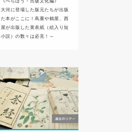
ー《べらぼう・出版文化編》
～大河に登場した版元たちが出版
した本がここに！蔦重や鶴屋、西
村屋が出版した黄表紙（絵入り短
編小説）の数々は必見！～