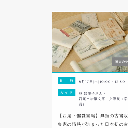
日 時
8月17日(土)10:00～12:30
ガ イ ド
林 知左子さん /
西尾市岩瀬文庫 文庫長（学
員）
【西尾・偏愛書籍】無類の古書
集家の情熱が詰まった日本初の