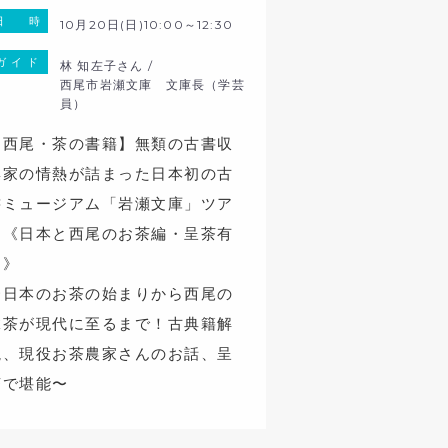
日 時
10月20日(日)10:00～12:30
ガ イ ド
林 知左子さん /
西尾市岩瀬文庫 文庫長（学芸
員）
【西尾・茶の書籍】無類の古書収
集家の情熱が詰まった日本初の古
書ミュージアム「岩瀬文庫」ツア
ー《日本と西尾のお茶編・呈茶有
り》
〜日本のお茶の始まりから西尾の
抹茶が現代に至るまで！古典籍解
説、現役お茶農家さんのお話、呈
茶で堪能〜