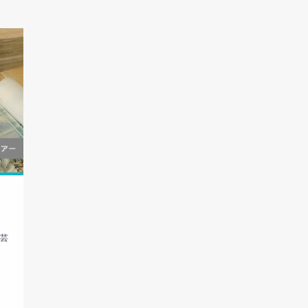
芸
収
古