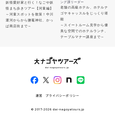
ング課リーダー
妖怪愛好家と行く！なごや妖
老舗の高級ホテル、ホテルナ
怪まち歩きツアー【河童編】
ゴヤキャッスルをじっくり堪
～河童スポットを散策！中川
能
運河からから鹽竈神社、かっ
～スイートルーム見学から優
ぱ商店街まで～
美な空間でのホテルランチ、
テーブルマナー講座まで～
運営
プライバシーポリシー
© 2017-2026 dai-nagoyatours.jp