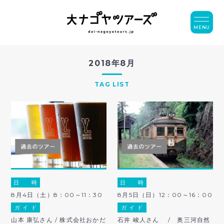
MENU
2018年8月
TAG LIST
日 時
日 時
8月4日（土）8：00～11：30
8月5日（日）12：00～16：00
ガ イ ド
ガ イ ド
山本 康弘さん / 株式会社おかだ
石井 峻人さん / 奥三河自然