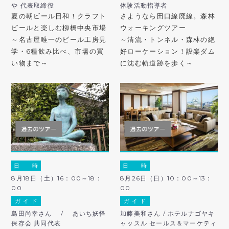
や 代表取締役
体験活動指導者
夏の朝ビール日和！クラフト
さようなら田口線廃線。森林
ビールと楽しむ柳橋中央市場
ウォーキングツアー
～名古屋唯一のビール工房見
～清流・トンネル・森林の絶
学・6種飲み比べ、市場の買
好ローケーション！設楽ダム
い物まで～
に沈む軌道跡を歩く～
日 時
日 時
8月18日（土）16：00～18：
8月26日（日）10：00～13：
00
00
ガ イ ド
ガ イ ド
島田尚幸さん / あいち妖怪
加藤美和さん / ホテルナゴヤキ
保存会 共同代表
ャッスル セールス＆マーケティ