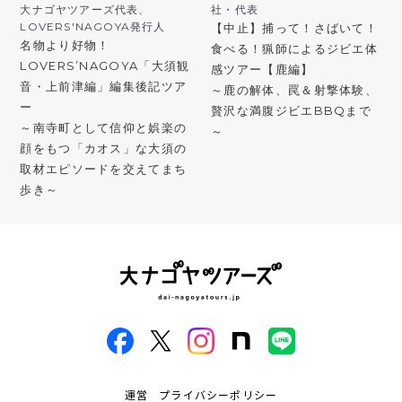
大ナゴヤツアーズ代表、
社・代表
LOVERS'NAGOYA発行人
【中止】捕って！さばいて！
名物より好物！
食べる！猟師によるジビエ体
LOVERS’NAGOYA「大須観
感ツアー【鹿編】
音・上前津編」編集後記ツア
～鹿の解体、罠＆射撃体験、
ー
贅沢な満腹ジビエBBQまで
～南寺町として信仰と娯楽の
～
顔をもつ「カオス」な大須の
取材エピソードを交えてまち
歩き～
運営
プライバシーポリシー