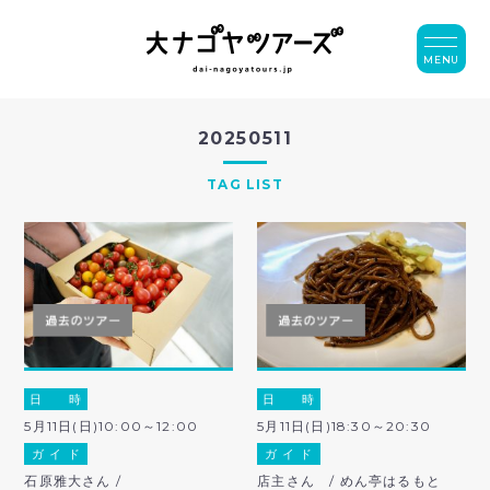
MENU
20250511
TAG LIST
日 時
日 時
5月11日(日)10:00～12:00
5月11日(日)18:30～20:30
ガ イ ド
ガ イ ド
石原雅大さん /
店主さん / めん亭はるもと