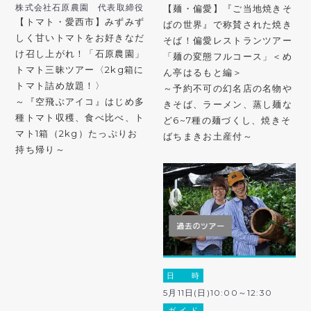
株式会社石原農園 代表取締役
【麺・偏愛】『ご当地焼きそ
【トマト・愛西市】みずみず
ばの世界』で称賛された焼き
しく甘いトマトをお好きなだ
そば！偏愛レストランツアー
け召し上がれ！「石原農園」
「麺の変態フルコース」＜め
トマト三昧ツアー〈2kg箱に
ん亭はるもと編＞
トマト詰め放題！〉
～予約不可の幻名店の名物や
～『空飛ぶアイコ』はじめ多
きそば、ラーメン、蒸し麺な
種トマト収穫、食べ比べ、ト
ど6~7種の麺づくし、焼きそ
マト1箱（2kg）たっぷりお
ばちまきお土産付～
持ち帰り～
日 時
5月11日(日)10:00～12:30
ガ イ ド