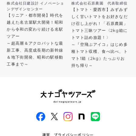
株式会社日建設計 イノベーショ
株式会社石原農園 代表取締役
ンデザインセンター
【トマト・愛西市】みずみず
【リニア・都市開発】時代を
しく甘いトマトをお好きなだ
越えた名古屋駅大開発！昭和
け召し上がれ！「石原農園」
から令和の変わり続ける名駅
トマト三昧ツアー〈2kg箱に
ツアー
トマト詰め放題！〉
～超高層＆アクロバットな最
～『空飛ぶアイコ』はじめ多
新工事、高度成長期の新幹線
種トマト収穫、食べ比べ、ト
＆地下街開発、昭和の駅移動
マト1箱（2kg）たっぷりお
工事まで～
持ち帰り～
運営
プライバシーポリシー