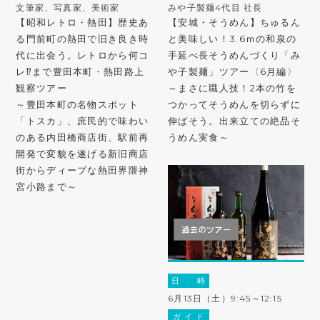
文筆家、写真家、美術家
みや子製麺4代目 社長
【昭和レトロ・熱田】歴史あ
【安城・そうめん】ちゅるん
る門前町の熱田で旧き良き時
と美味しい！3.6ｍの和泉の
代に出会う。レトロから何コ
手延べ長そうめんづくり「み
レ⁉︎まで豊田本町・熱田路上
や子製麺」ツアー〈6月編〉
観察ツアー
～まさに職人技！2本の竹を
～豊田本町の名物スポット
つかってそうめんを切らずに
「トスカ」、庶民的で味わい
伸ばそう。出来立ての絶品そ
のある内田橋商店街、駅前再
うめん実食～
開発で変貌を遂げる新旧商店
街からディープな熱田界隈神
宮小路まで～
日 時
6月13日（土）9:45～12:15
ガ イ ド