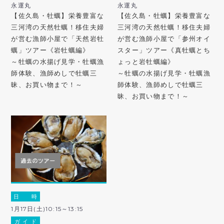
永運丸
永運丸
【佐久島・牡蠣】栄養豊富な
【佐久島・牡蠣】栄養豊富な
三河湾の天然牡蠣！移住夫婦
三河湾の天然牡蠣！移住夫婦
が営む漁師小屋で「天然岩牡
が営む漁師小屋で「参州オイ
蠣」ツアー《岩牡蠣編》
スター」ツアー《真牡蠣とち
～牡蠣の水揚げ見学・牡蠣漁
ょっと岩牡蠣編》
師体験、漁師めしで牡蠣三
～牡蠣の水揚げ見学・牡蠣漁
昧、お買い物まで！～
師体験、漁師めしで牡蠣三
昧、お買い物まで！～
日 時
1月17日(土)10:15～13:15
ガ イ ド