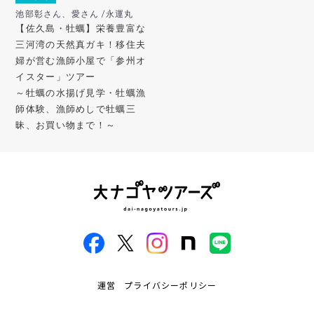
池部彰さん、愛さん /永運丸
【佐久島・牡蠣】栄養豊富な
三河湾の天然真ガキ！移住夫
婦が営む漁師小屋で「参州オ
イスター」ツアー
～牡蠣の水揚げ見学・牡蠣漁
師体験、漁師めしで牡蠣三
昧、お買い物まで！～
運営
プライバシーポリシー