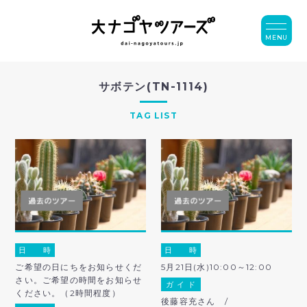
MENU
サボテン(TN-1114)
TAG LIST
日 時
日 時
ご希望の日にちをお知らせくだ
5月21日(水)10:00～12:00
さい。ご希望の時間をお知らせ
ガ イ ド
ください。（2時間程度）
後藤容充さん /