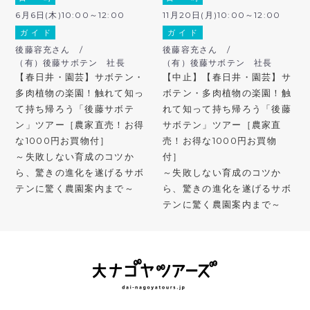
6月6日(木)10:00～12:00
11月20日(月)10:00～12:00
ガ イ ド
ガ イ ド
後藤容充さん /
後藤容充さん /
（有）後藤サボテン 社長
（有）後藤サボテン 社長
【春日井・園芸】サボテン・
【中止】【春日井・園芸】サ
多肉植物の楽園！触れて知っ
ボテン・多肉植物の楽園！触
て持ち帰ろう「後藤サボテ
れて知って持ち帰ろう「後藤
ン」ツアー［農家直売！お得
サボテン」ツアー［農家直
な1000円お買物付］
売！お得な1000円お買物
～失敗しない育成のコツか
付］
ら、驚きの進化を遂げるサボ
～失敗しない育成のコツか
テンに驚く農園案内まで～
ら、驚きの進化を遂げるサボ
テンに驚く農園案内まで～