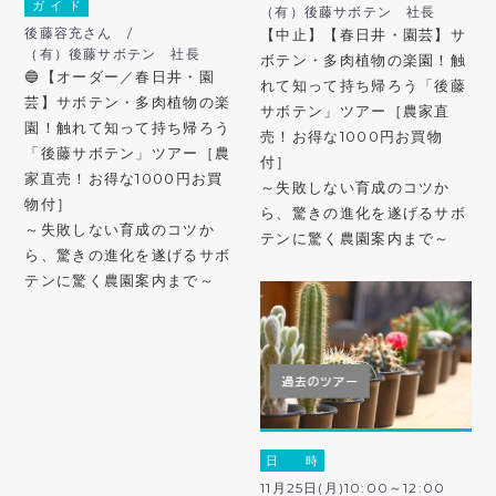
ガ イ ド
（有）後藤サボテン 社長
後藤容充さん /
【中止】【春日井・園芸】サ
（有）後藤サボテン 社長
ボテン・多肉植物の楽園！触
🔵【オーダー／春日井・園
れて知って持ち帰ろう「後藤
芸】サボテン・多肉植物の楽
サボテン」ツアー［農家直
園！触れて知って持ち帰ろう
売！お得な1000円お買物
「後藤サボテン」ツアー［農
付］
家直売！お得な1000円お買
～失敗しない育成のコツか
物付］
ら、驚きの進化を遂げるサボ
～失敗しない育成のコツか
テンに驚く農園案内まで～
ら、驚きの進化を遂げるサボ
テンに驚く農園案内まで～
日 時
11月25日(月)10:00～12:00