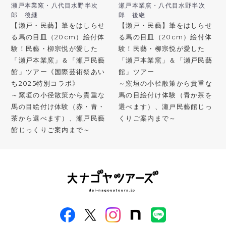
瀬戸本業窯・八代目水野半次
瀬戸本業窯・八代目水野半次
郎 後継
郎 後継
【瀬戸・民藝】筆をはしらせ
【瀬戸・民藝】筆をはしらせ
る馬の目皿（20cm）絵付体
る馬の目皿（20cm）絵付体
験！民藝・柳宗悦が愛した
験！民藝・柳宗悦が愛した
「瀬戸本業窯」＆「瀬戸民藝
「瀬戸本業窯」＆「瀬戸民藝
館」ツアー《国際芸術祭あい
館」ツアー
ち2025特別コラボ》
～窯垣の小径散策から貴重な
～窯垣の小径散策から貴重な
馬の目絵付け体験（青か茶を
馬の目絵付け体験（赤・青・
選べます）、瀬戸民藝館じっ
茶から選べます）、瀬戸民藝
くりご案内まで～
館じっくりご案内まで～