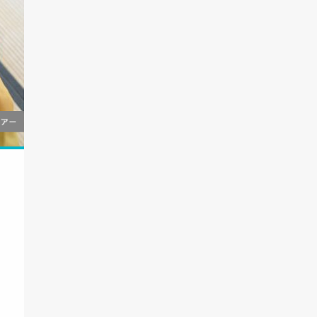
女
裏
ー