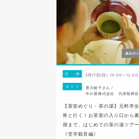
日 時
5月17日(日）10:00～12:00
ガ イ ド
香川綾子さん /
中の屋株式会社 代表取締役
【茶室めぐり・茶の湯】元料亭
将と行く！お茶室の入り口から
側まで、はじめての茶の湯ツア
《笠寺観音編》