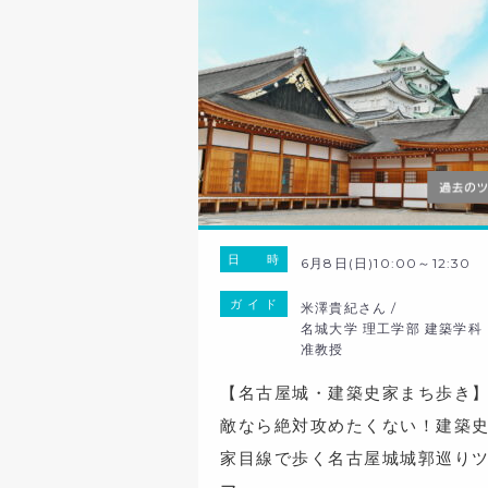
日 時
6月8日(日)10:00～12:30
ガ イ ド
米澤貴紀さん /
名城大学 理工学部 建築学
准教授
【名古屋城・建築史家まち歩き
敵なら絶対攻めたくない！建築
家目線で歩く名古屋城城郭巡り