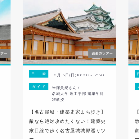
日 時
10月13日(日)10:00～12:30
ガ イ ド
米澤貴紀さん /
科
名城大学 理工学部 建築学科
准教授
】
【名古屋城・建築史家まち歩き】
史
敵なら絶対攻めたくない！建築史
ツ
家目線で歩く名古屋城城郭巡りツ