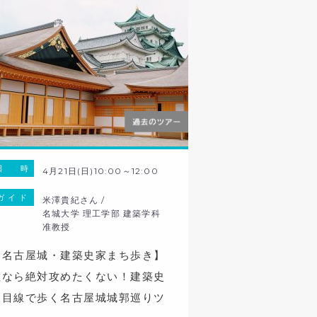
日 時
4月21日(日)10:00～12:00
ガ イ ド
米澤貴紀さん /
名城大学 理工学部 建築学科
准教授
【名古屋城・建築史家まち歩き】
敵なら絶対攻めたくない！建築史
家目線で歩く名古屋城城郭巡りツ