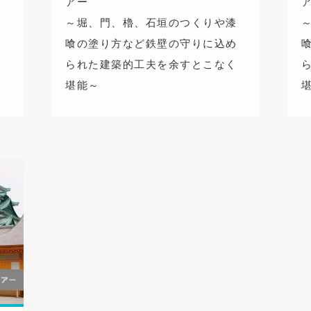
アー
漆
～堀、門、櫓、石垣のつくりや漆
め
喰の塗り方など鉄壁の守りに込め
く
られた建築的工夫を余すとこなく
堪能～