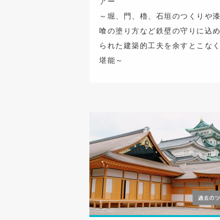
アー
～堀、門、櫓、石垣のつくりや
喰の塗り方など鉄壁の守りに込
られた建築的工夫を余すとこな
堪能～