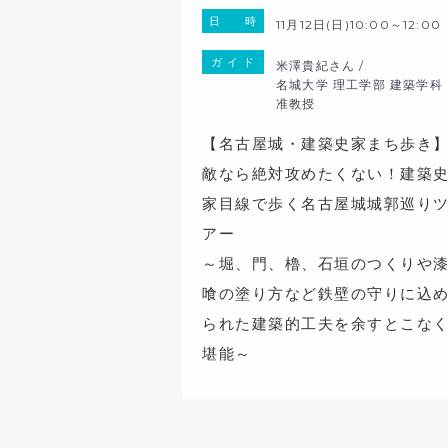
日 時
11月12日(日)10:00～12:00
ガ イ ド
米澤貴紀さん /
名城大学 理工学部 建築学
准教授
【名古屋城・建築史家まち歩き
敵なら絶対攻めたくない！建築
家目線で歩く名古屋城城郭巡り
アー
～堀、門、櫓、石垣のつくりや
喰の塗り方など鉄壁の守りに込
られた建築的工夫を余すとこな
堪能～