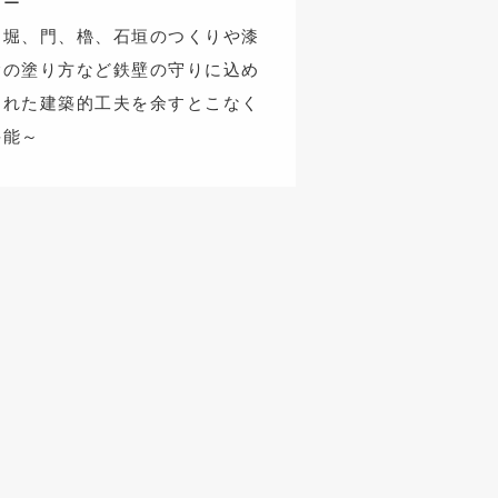
アー
～堀、門、櫓、石垣のつくりや漆
喰の塗り方など鉄壁の守りに込め
られた建築的工夫を余すとこなく
堪能～