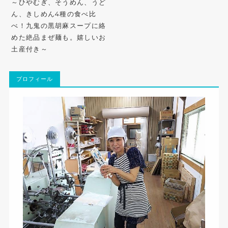
～ひやむぎ、そうめん、うど
ん、きしめん4種の食べ比
べ！九鬼の黒胡麻スープに絡
めた絶品まぜ麺も。嬉しいお
土産付き～
プロフィール