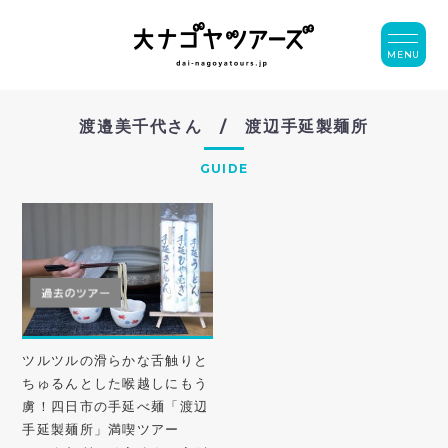
MENU
渡邉美千代さん / 渡辺手延製麺所
GUIDE
ツルツルの滑らかな舌触りと
ちゅるんとした喉越しにもう
虜！四日市の手延べ麺「渡辺
手延製麺所」満喫ツアー