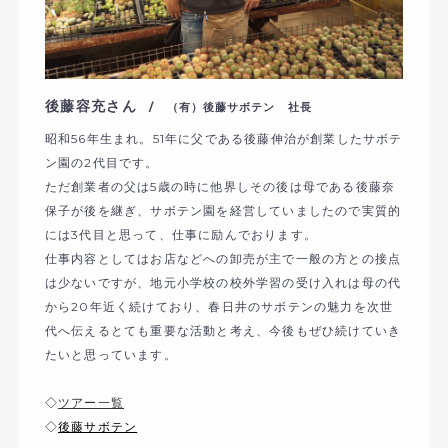
後藤容充さん
/ （有）後藤サボテン 社長
昭和56年生まれ。51年に父である後藤伸治が創業したサボテ
ン園の2代目です。
ただ創業者の父は5歳の時に他界しその後は母である後藤奈
保子が後を継ぎ、サボテン園を経営していましたので実質的
には3代目と思って、仕事に励んでおります。
仕事内容としてはお店などへの卸売が主で一般の方との接点
は少ないですが、地元小学校の校外学習の受け入れは母の代
から20年近く続けており、春日井のサボテンの魅力を次世
代へ伝えるとても重要な活動と考え、今後もぜひ続けていき
たいと思っています。
◇
ツアー一覧
◇
後藤サボテン