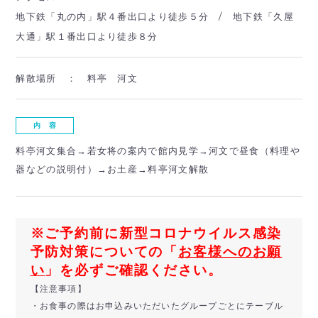
地下鉄「丸の内」駅４番出口より徒歩５分 / 地下鉄「久屋
大通」駅１番出口より徒歩８分
解散場所 ：
料亭 河文
内 容
料亭河文集合→若女将の案内で館内見学→河文で昼食（料理や
器などの説明付）→お土産→料亭河文解散
※ご予約前に新型コロナウイルス感染
予防対策についての「
お客様へのお願
い
」を必ずご確認ください。
【注意事項】
・お食事の際はお申込みいただいたグループごとにテーブル