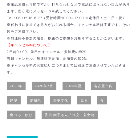
※電話連絡も可能ですが、打ち合わせなどで電話に出られない場合があり
ます。留守電にメッセージを残してください。
Tel：080-6918-8177（受付時間:10:00～17:00 ※定休日：土・日・祝）
※代わりに参加できる方がおられる場合、キャンセル料は不要です。その
旨をご連絡下さい。
※無連絡不参加の場合、以後のご参加をお断りすることがございます。
【キャンセル料について】
2日前0：00～前日のキャンセル：参加費の50%
当日キャンセル、無連絡不参加：参加費の100%
※キャンセル料のお支払いにつきましては別途ご連絡させていただきま
す。
2020年
2020年7月
2020年夏
名古屋市内
建築
愛知県
歴史文化
見る
食
食べる・飲む
香川 絢子さん / 河文 若女将