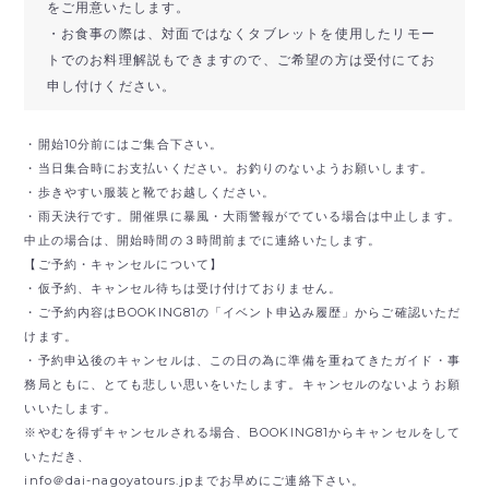
をご用意いたします。
・お食事の際は、対面ではなくタブレットを使用したリモー
トでのお料理解説もできますので、ご希望の方は受付にてお
申し付けください。
・開始10分前にはご集合下さい。
・当日集合時にお支払いください。お釣りのないようお願いします。
・歩きやすい服装と靴でお越しください。
・雨天決行です。開催県に暴風・大雨警報がでている場合は中止します。
中止の場合は、開始時間の３時間前までに連絡いたします。
【ご予約・キャンセルについて】
・仮予約、キャンセル待ちは受け付けておりません。
・ご予約内容はBOOKING81の「イベント申込み履歴」からご確認いただ
けます。
・予約申込後のキャンセルは、この日の為に準備を重ねてきたガイド・事
務局ともに、とても悲しい思いをいたします。キャンセルのないようお願
いいたします。
※やむを得ずキャンセルされる場合、BOOKING81からキャンセルをして
いただき、
info＠dai-nagoyatours.jpまでお早めにご連絡下さい。