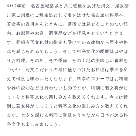
400年前、名古屋城築城と共に暖簾をあげた河文。尾張徳
川家ご用達のご馳走処として名をはせた名古屋の料亭へ。
若女将の香川さんとともに、普段では見せることのない館
内、お部屋やお庭、調度品などを拝見させていただきま
す。登録有形文化財の指定も受けている建物から歴史や格
式を感じられるでしょう。そして料亭文化の醍醐味はやは
りお料理。その年、その季節、その土地の美味しい食材を
つかい、河文こだわりの器に盛りつけたお料理は季節を変
えて何度も味わいたくなります。料亭のマナーではお料理
や器の説明などは行わないものですが、特別に若女将がじ
っくりと料亭文化の楽しみ方を教えてくれます。今回は特
別に若女将がじっくりと料亭文化の楽しみ方を教えてくれ
ます。七夕を感じる料理に舌鼓をうちながら日本が誇る料
亭文化も楽しみましょう。