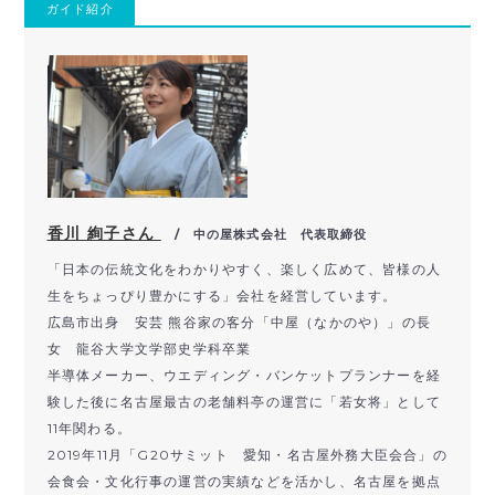
ガイド紹介
香川 絢子さん
/ 中の屋株式会社 代表取締役
「日本の伝統文化をわかりやすく、楽しく広めて、皆様の人
生をちょっぴり豊かにする」会社を経営しています。
広島市出身 安芸 熊谷家の客分「中屋（なかのや）」の長
女 龍谷大学文学部史学科卒業
半導体メーカー、ウエディング・バンケットプランナーを経
験した後に名古屋最古の老舗料亭の運営に「若女将」として
11年関わる。
2019年11月「G20サミット 愛知・名古屋外務大臣会合」の
会食会・文化行事の運営の実績などを活かし、名古屋を拠点