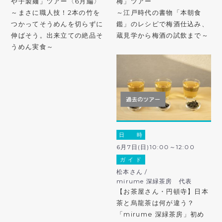
や子製麺」ツアー〈6月編〉
梅」ツアー
～まさに職人技！2本の竹を
～江戸時代の書物「本朝食
つかってそうめんを切らずに
鑑」のレシピで梅酒仕込み、
伸ばそう。出来立ての絶品そ
蔵見学から梅酒の試飲まで～
うめん実食～
日 時
6月7日(日)10:00～12:00
ガ イ ド
松本さん /
mirume 深緑茶房 代表
【お茶屋さん・円頓寺】日本
茶と烏龍茶は何が違う？
「mirume 深緑茶房」初め