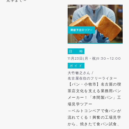
日 時
11月23日(月・祝)9:30～12:00
ガ イ ド
大竹敏之さん /
名古屋在住のフリーライター
【パン・小牧市】名古屋の喫
茶店文化を支える業務用パン
メーカー！「本間製パン」工
場見学ツアー
～ベルトコンベアで食パンが
流れてくる！興奮の工場見学
から、焼きたて食パン試食、