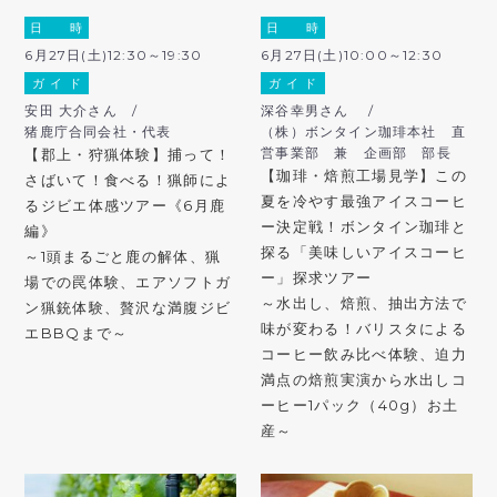
日 時
日 時
6月27日(土)12:30～19:30
6月27日(土)10:00～12:30
ガ イ ド
ガ イ ド
安田 大介さん /
深谷幸男さん /
猪鹿庁合同会社・代表
（株）ボンタイン珈琲本社 直
営事業部 兼 企画部 部長
【郡上・狩猟体験】捕って！
【珈琲・焙煎工場見学】この
さばいて！食べる！猟師によ
夏を冷やす最強アイスコーヒ
るジビエ体感ツアー《6月鹿
ー決定戦！ボンタイン珈琲と
編》
探る「美味しいアイスコーヒ
～1頭まるごと鹿の解体、猟
ー」探求ツアー
場での罠体験、エアソフトガ
～水出し、焙煎、抽出方法で
ン猟銃体験、贅沢な満腹ジビ
味が変わる！バリスタによる
エBBQまで～
コーヒー飲み比べ体験、迫力
満点の焙煎実演から水出しコ
ーヒー1パック（40g）お土
産～