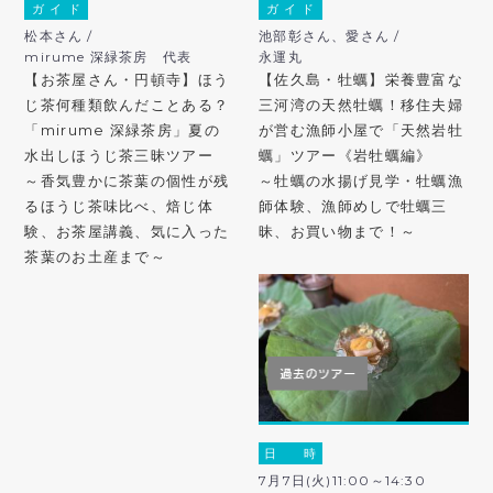
ガ イ ド
ガ イ ド
松本さん /
池部彰さん、愛さん /
mirume 深緑茶房 代表
永運丸
【お茶屋さん・円頓寺】ほう
【佐久島・牡蠣】栄養豊富な
じ茶何種類飲んだことある？
三河湾の天然牡蠣！移住夫婦
「mirume 深緑茶房」夏の
が営む漁師小屋で「天然岩牡
水出しほうじ茶三昧ツアー
蠣」ツアー《岩牡蠣編》
～香気豊かに茶葉の個性が残
～牡蠣の水揚げ見学・牡蠣漁
るほうじ茶味比べ、焙じ体
師体験、漁師めしで牡蠣三
験、お茶屋講義、気に入った
昧、お買い物まで！～
茶葉のお土産まで～
日 時
7月7日(火)11:00～14:30