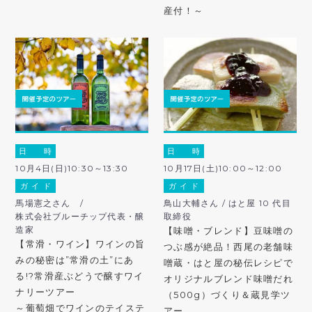
産付！～
日 時
日 時
10月4日(日)10:30～13:30
10月17日(土)10:00～12:00
ガ イ ド
ガ イ ド
馬場憲之さん /
鳥山大輔さん / はと屋 10 代目
株式会社ブルーチップ代表・醸
取締役
造家
【味噌・ブレンド】豆味噌の
【常滑・ワイン】ワインの旨
つぶ感が絶品！西尾の老舗味
みの秘密は”常滑の土”にあ
噌蔵・はと屋の秘伝レシピで
る!?常滑産ぶどうで醸すワイ
オリジナルブレンド味噌だれ
ナリーツアー
（500g）づくり＆蔵見学ツ
～葡萄畑でワインのテイステ
アー