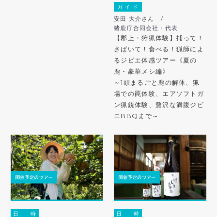
ガ イ ド
安田 大介さん /
猪鹿庁合同会社・代表
【郡上・狩猟体験】捕って！
さばいて！食べる！猟師によ
るジビエ体感ツアー《夏の
鹿・豪華メシ編》
～1頭まるごと鹿の解体、猟
場での罠体験、エアソフトガ
ン猟銃体験、贅沢な満腹ジビ
エBBQまで～
日 時
日 時