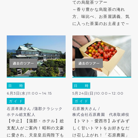
ての烏龍茶ツアー
～香り豊かな烏龍茶の淹れ
方、味比べ、お茶屋講義、気
に入った茶葉のお土産まで～
日 時
日 時
6月3日(水)11:00～14:15
5月24日(日)10:00～12:00
ガ イ ド
ガ イ ド
石原孝康さん /蒲郡クラシック
石原雅大さん /
ホテル総支配人
株式会社石原農園 代表取締役
【中止】【蒲郡・ホテル】総
【トマト・愛西市】みずみず
支配人がご案内！昭和の文豪
しく甘いトマトをお好きなだ
に愛され、天皇皇后両陛下も
け召し上がれ！「石原農園」