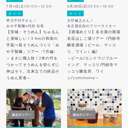
7月4日(土)10:00～12:00
6月28日(日)12:30～16:00
ガ イ ド
ガ イ ド
早川千代子さん /
大竹敏之さん /
みや子製麺4代目 社長
名古屋在住のフリーライター
【安城・そうめん】ちゅるん
【酒場めぐり】名古屋の酒場
と美味しい！3.6ｍの和泉の
名店はしご酒ツアー《円頓寺
手延べ長そうめんづくり「み
醸造酒場（ビール、マッコ
や子製麺」ツアー〈7月編〉
リ、ワイン）編》
～まさに職人技！2本の竹を
～ビール/エンドウジブルー
つかってそうめんを切らずに
イング、マッコリ/円頓寺マ
伸ばそう。出来立ての絶品そ
ッコリ醸造所、ワイ
うめん実食～
ン/commone～