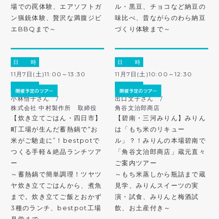
場での罠体験、エアソフトガ
ル・黒豆、チョコなど納豆の
ン猟銃体験、贅沢な満腹ジビ
味比べ、昔ながらのわら納豆
エBBQまで～
づくり体験まで～
日 時
日 時
11月7日(土)11:00～13:30
11月7日(土)10:00～12:30
ガ イ ド
ガ イ ド
小林悟子さん /
出口文子さん /
株式会社 中村製作所 取締役
角谷文治郎商店
【炊き立てごはん・四日市】
【碧南・三河みりん】みりん
町工場が生んだ蓄熱鍋で“お
は「もち米のリキュー
米がご馳走に”！bestpotで
ル」？！みりんの本場碧南で
つくる手軽＆絶品ランチツア
「角谷文治郎商店」蔵元直々
ー
ご案内ツアー
～蓄熱鍋で簡単調理！ツヤツ
～もち米蒸しから瓶詰まで蔵
ヤ炊き立てごはんから、煮魚
見学、みりんスイーツの実
まで。炊き立てご飯とおかず
演・試食、みりんと梅酒試
3種のランチ、bestpot工場
飲、お土産付き～
見学まで～