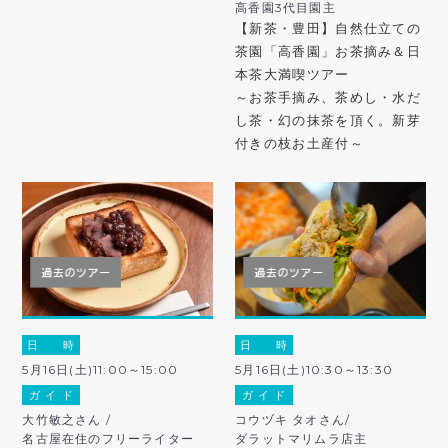
高香園3代目園主
【新茶・豊田】自然仕立ての
茶園「高香園」お茶摘み＆日
本茶大満喫ツアー
～お茶手摘み、茶めし・水だ
し茶・幻の抹茶を頂く。新芽
付きの枝お土産付～
日 時
日 時
5月16日(土)11:00～15:00
5月16日(土)10:30～13:30
ガ イ ド
ガ イ ド
大竹敏之さん /
コウヅキ タオさん/
名古屋在住のフリーライター
ダラットマリムラ店主