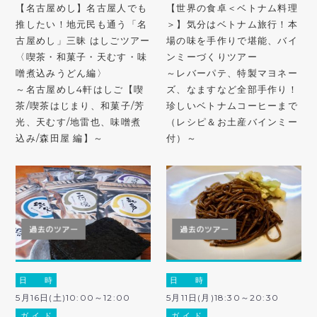
【名古屋めし】名古屋人でも
【世界の食卓＜ベトナム料理
推したい！地元民も通う「名
＞】気分はベトナム旅行！本
古屋めし」三昧 はしごツアー
場の味を手作りで堪能、バイ
〈喫茶・和菓子・天むす・味
ンミーづくりツアー
噌煮込みうどん編〉
～レバーパテ、特製マヨネー
～名古屋めし4軒はしご【喫
ズ、なますなど全部手作り！
茶/喫茶はじまり、和菓子/芳
珍しいベトナムコーヒーまで
光、天むす/地雷也、味噌煮
（レシピ＆お土産バインミー
込み/森田屋 編】～
付）～
日 時
日 時
5月16日(土)10:00～12:00
5月11日(月)18:30～20:30
ガ イ ド
ガ イ ド