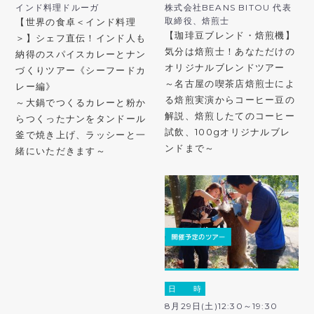
インド料理ドルーガ
株式会社BEANS BITOU 代表
取締役、焙煎士
【世界の食卓＜インド料理
【珈琲豆ブレンド・焙煎機】
＞】シェフ直伝！インド人も
気分は焙煎士！あなただけの
納得のスパイスカレーとナン
オリジナルブレンドツアー
づくりツアー《シーフードカ
～名古屋の喫茶店焙煎士によ
レー編》
る焙煎実演からコーヒー豆の
～大鍋でつくるカレーと粉か
解説、焙煎したてのコーヒー
らつくったナンをタンドール
試飲、100gオリジナルブレ
釜で焼き上げ、ラッシーと一
ンドまで～
緒にいただきます～
日 時
8月29日(土)12:30～19:30