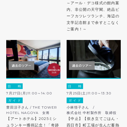
～アール・デコ様式の館内案
内、非公開の天守閣、絶品ビ
ーフカツレツランチ、海辺の
文学記念館まで余すとこなく
ご案内！～
日 時
日 時
7月27日(月)11:00～14:00
7月25日(土)11:00～13:30
ガ イ ド
ガ イ ド
豊田涼子さん / THE TOWER
小林悟子さん /
HOTEL NAGOYA 女将
株式会社 中村製作所 取締役
【アートホテル】2025ミシ
【中止】【炊き立てごはん・
ュランキー獲得記念！「奇跡
四日市】町工場が生んだ蓄熱