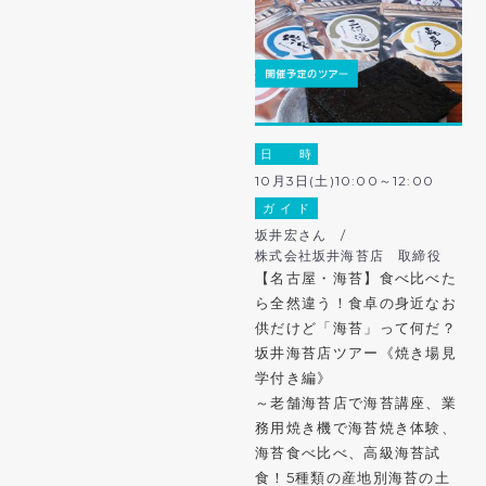
日 時
10月3日(土)10:00～12:00
ガ イ ド
坂井宏さん /
株式会社坂井海苔店 取締役
【名古屋・海苔】食べ比べた
ら全然違う！食卓の身近なお
供だけど「海苔」って何だ？
坂井海苔店ツアー《焼き場見
学付き編》
～老舗海苔店で海苔講座、業
務用焼き機で海苔焼き体験、
海苔食べ比べ、高級海苔試
食！5種類の産地別海苔の土