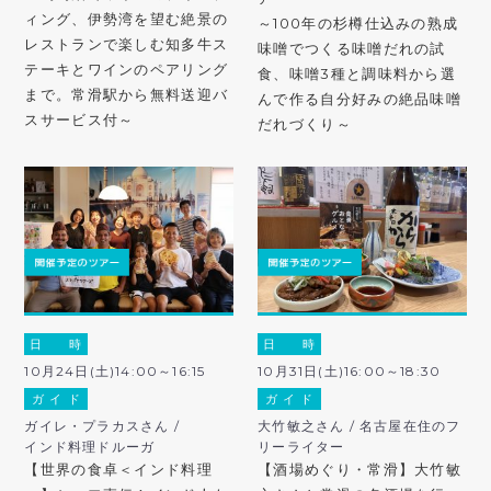
ィング、伊勢湾を望む絶景の
～100年の杉樽仕込みの熟成
レストランで楽しむ知多牛ス
味噌でつくる味噌だれの試
テーキとワインのペアリング
食、味噌3種と調味料から選
まで。常滑駅から無料送迎バ
んで作る自分好みの絶品味噌
スサービス付～
だれづくり～
日 時
日 時
10月24日(土)14:00～16:15
10月31日(土)16:00～18:30
ガ イ ド
ガ イ ド
ガイレ・プラカスさん /
大竹敏之さん / 名古屋在住のフ
インド料理ドルーガ
リーライター
【世界の食卓＜インド料理
【酒場めぐり・常滑】大竹敏