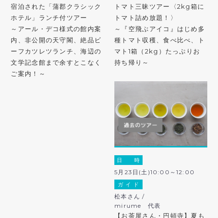
宿泊された「蒲郡クラシック
トマト三昧ツアー〈2kg箱に
ホテル」ランチ付ツアー
トマト詰め放題！〉
～アール・デコ様式の館内案
～『空飛ぶアイコ』はじめ多
内、非公開の天守閣、絶品ビ
種トマト収穫、食べ比べ、ト
ーフカツレツランチ、海辺の
マト1箱（2kg）たっぷりお
文学記念館まで余すとこなく
持ち帰り～
ご案内！～
日 時
5月23日(土)10:00～12:00
ガ イ ド
松本さん /
mirume 代表
【お茶屋さん・円頓寺】夏も