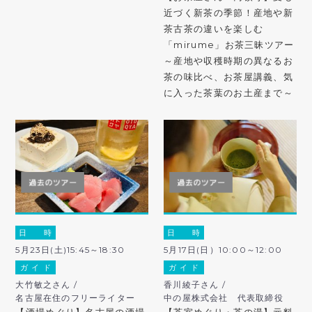
近づく新茶の季節！産地や新
茶古茶の違いを楽しむ
「mirume」お茶三昧ツアー
～産地や収穫時期の異なるお
茶の味比べ、お茶屋講義、気
に入った茶葉のお土産まで～
日 時
日 時
5月23日(土)15:45～18:30
5月17日(日）10:00～12:00
ガ イ ド
ガ イ ド
大竹敏之さん /
香川綾子さん /
名古屋在住のフリーライター
中の屋株式会社 代表取締役