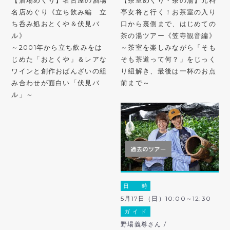
【酒場めぐり】名古屋の酒場
【茶室めぐり・茶の湯】元料
名店めぐり《立ち飲み編 立
亭女将と行く！お茶室の入り
ち呑み処おとくや＆伏見バ
口から裏側まで、はじめての
ル》
茶の湯ツアー《笠寺観音編》
～2001年から立ち飲みをは
～茶室を楽しみながら「そも
じめた「おとくや」＆レアな
そも茶道って何？」をじっく
ワインと創作おばんざいの組
り紐解き、最後は一杯のお点
み合わせが面白い「伏見バ
前まで～
ル」～
日 時
5月17日（日）10:00～12:30
ガ イ ド
野場義尊さん /