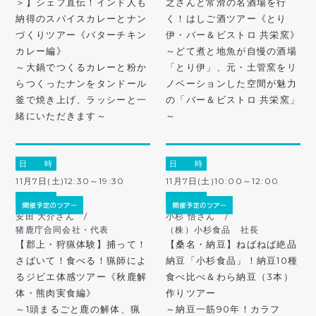
＞】シェフ直伝！インド人も
之さんと常滑の名酒場を行
納得のスパイスカレーとナン
く！はしご酒ツアー《とり
づくりツアー《バターチキン
伊・バー＆ビストロ 共栄窯》
カレー編》
～どて煮と地魚が自慢の酒場
～大鍋でつくるカレーと粉か
「とり伊」、元・土管窯をリ
らつくったナンをタンドール
ノベーションした空間が魅力
釜で焼き上げ、ラッシーと一
の「バー＆ビストロ 共栄窯」
緒にいただきます～
～
日 時
日 時
11月7日(土)12:30～19:30
11月7日(土)10:00～12:00
ガ イ ド
ガ イ ド
安田 大介さん /
小杉 悟さん /
猪鹿庁合同会社・代表
（株）小杉食品 社長
【郡上・狩猟体験】捕って！
【桑名・納豆】ねばねば絶品
さばいて！食べる！猟師によ
納豆「小杉食品」！納豆10種
るジビエ体感ツアー《秋鹿解
食べ比べ＆わら納豆（3本）
体・熊肉実食編》
作りツアー
～1頭まるごと鹿の解体、猟
～納豆一筋90年！カラフ