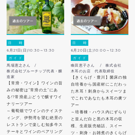
日 時
日 時
6月21日(日)10:30～13:30
6月20日(土)10:00～12:30
ガ イ ド
ガ イ ド
馬場憲之さん /
喚田恵子さん / 株式会社
株式会社ブルーチップ代表・醸
木耳のお店 代表取締役
造家
【きくらげ・豊川】菌床の独
【常滑・ワイン】ワインの旨
自培養から国産材にこだわっ
みの秘密は”常滑の土”にあ
た木耳！刺身からスイーツま
る!?常滑産ぶどうで醸すワイ
でこれであなたも木耳の虜ツ
ナリーツアー
アー
～葡萄畑でワインのテイステ
～培養棟・ハウス内にずらり
ィング、伊勢湾を望む絶景の
と並んだ白と黒の木耳の収
レストランで楽しむ知多牛ス
穫、生産販売秘話、スイー
テーキとワインのペアリング
ツ・刺身・お雑煮のきくらげ