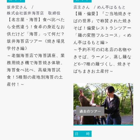
坂井宏さん /
店主さん / めん亭はるもと
株式会社坂井海苔店 取締役
【麺・偏愛】『ご当地焼きそ
【名古屋・海苔】食べ比べた
ばの世界』で称賛された焼き
ら全然違う！食卓の身近なお
そば！偏愛レストランツアー
供だけど「海苔」って何だ？
「麺の変態フルコース」＜め
坂井海苔店ツアー《焼き場見
ん亭はるもと編＞
学付き編》
～予約不可の幻名店の名物や
～老舗海苔店で海苔講座、業
きそば、ラーメン、蒸し麺な
務用焼き機で海苔焼き体験、
ど6~7種の麺づくし、焼きそ
海苔食べ比べ、高級海苔試
ばちまきお土産付～
食！5種類の産地別海苔の土
産付！～
日 時