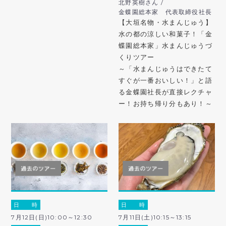
北野英樹さん /
金蝶園総本家 代表取締役社長
【大垣名物・水まんじゅう】
水の都の涼しい和菓子！「金
蝶園総本家」水まんじゅうづ
くりツアー
～「水まんじゅうはできたて
すぐが一番おいしい！」と語
る金蝶園社長が直接レクチャ
ー！お持ち帰り分もあり！～
日 時
日 時
7月12日(日)10:00～12:30
7月11日(土)10:15～13:15