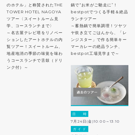
のホテル」と称賛されたTHE
鍋で“お米がご馳走に”！
TOWER HOTEL NAGOYA
bestpotでつくる手軽＆絶品
ツアー〈スイートルーム見
ランチツアー
学、コースランチまで〉
～蓄熱鍋で簡単調理！ツヤツ
～名古屋テレビ塔をリノベー
ヤ炊き立てごはんから、「レ
ションしたアートホテルの内
ンジスター」で作る簡単キー
覧ツアー！スイートルーム、
マーカレーの絶品ランチ、
地産地消の季節の味覚を味わ
bestpot工場見学まで～
うコースランチで舌鼓（ドリ
ンク付）～
日 時
7月24日(金)10:00～13:10
ガ イ ド