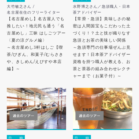
大竹敏之さん /
水野博之さん／急須職人・日本
名古屋在住のフリーライター
茶アドバイザー
【名古屋めし】名古屋人でも
【常滑・急須】美味しさの秘
推したい！地元民も通う「名
密は人間国宝もこだわった土
古屋めし」三昧 はしごツアー
づくり！？土と技が織りなす
〈夏の涼グルメ編〉
急須とお茶の美味しい関係
～名古屋めし3軒はしご【喫
～急須専門の仕事場ぜんぶ見
茶/びぎん、和菓子/むらさき
せます！日本茶アドバイザー
や、きしめん/えびすや本店
資格を持つ職人が教える、お
編】～
茶と茶器の組み合わせレクチ
ャーまで（お菓子付）～
日 時
日 時