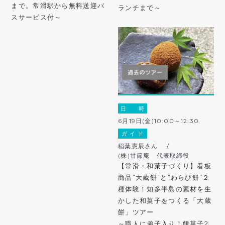
まで。常滑駅から無料送迎バ
ランチまで～
スサービス付～
日 時
6月19日(金)10:00～12:30
ガ イ ド
稲葉憲辰さん /
(株)甘節庵 代表取締役
【常滑・和菓子づくり】看板
商品”大蔵餅”と”わらび餅”２
種体験！知多半島の素材を生
かした和菓子をつくる「大蔵
餅」ツアー
～職人に弟子入り！餅菓子2