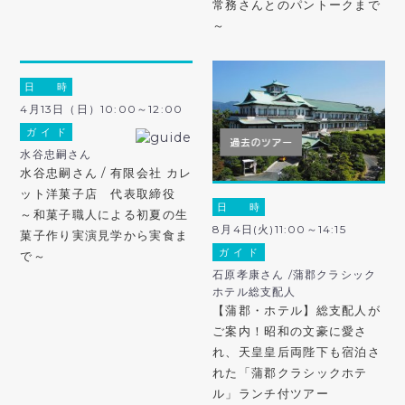
常務さんとのパントークまで
～
日 時
4月13日（日）10:00～12:00
ガ イ ド
水谷忠嗣さん
水谷忠嗣さん / 有限会社 カレ
ット洋菓子店 代表取締役
日 時
～和菓子職人による初夏の生
8月4日(火)11:00～14:15
菓子作り実演見学から実食ま
ガ イ ド
で～
石原孝康さん /蒲郡クラシック
ホテル総支配人
【蒲郡・ホテル】総支配人が
ご案内！昭和の文豪に愛さ
れ、天皇皇后両陛下も宿泊さ
れた「蒲郡クラシックホテ
ル」ランチ付ツアー