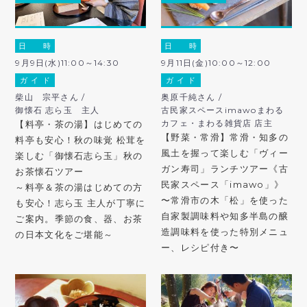
日 時
日 時
9月9日(水)11:00～14:30
9月11日(金)10:00～12:00
ガ イ ド
ガ イ ド
柴山 宗平さん /
奥原千純さん /
御懐石 志ら玉 主人
古民家スペースimawoまわる
カフェ・まわる雑貨店 店主
【料亭・茶の湯】はじめての
【野菜・常滑】常滑・知多の
料亭も安心！秋の味覚 松茸を
風土を握って楽しむ「ヴィー
楽しむ「御懐石志ら玉」秋の
ガン寿司」ランチツアー《古
お茶懐石ツアー
民家スペース「imawo」》
～料亭＆茶の湯はじめての方
〜常滑市の木「松」を使った
も安心！志ら玉 主人が丁寧に
自家製調味料や知多半島の醸
ご案内。季節の食、器、お茶
造調味料を使った特別メニュ
の日本文化をご堪能～
ー、レシピ付き〜