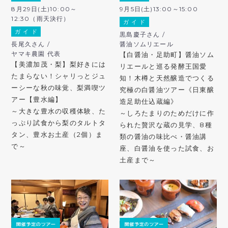
8月29日(土)10:00～
9月5日(土)13:00～15:00
12:30（雨天決行）
ガ イ ド
ガ イ ド
黒島慶子さん /
長尾久さん /
醤油ソムリエール
ヤマキ農園 代表
【白醤油・足助町】醤油ソム
【美濃加茂・梨】梨好きには
リエールと巡る発酵王国愛
たまらない！シャリっとジュ
知！木樽と天然醸造でつくる
ーシーな秋の味覚、梨満喫ツ
究極の白醤油ツアー《日東醸
アー【豊水編】
造足助仕込蔵編》
～大きな豊水の収穫体験、た
～しろたまりのためだけに作
っぷり試食から梨のタルトタ
られた贅沢な蔵の見学、8種
タン、豊水お土産（2個）ま
類の醤油の味比べ・醤油講
で～
座、白醤油を使った試食、お
土産まで～