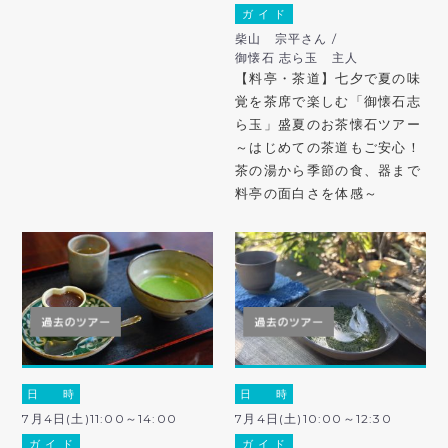
ガ イ ド
柴山 宗平さん /
御懐石 志ら玉 主人
【料亭・茶道】七夕で夏の味
覚を茶席で楽しむ「御懐石志
ら玉」盛夏のお茶懐石ツアー
～はじめての茶道もご安心！
茶の湯から季節の食、器まで
料亭の面白さを体感～
日 時
日 時
7月4日(土)11:00～14:00
7月4日(土)10:00～12:30
ガ イ ド
ガ イ ド