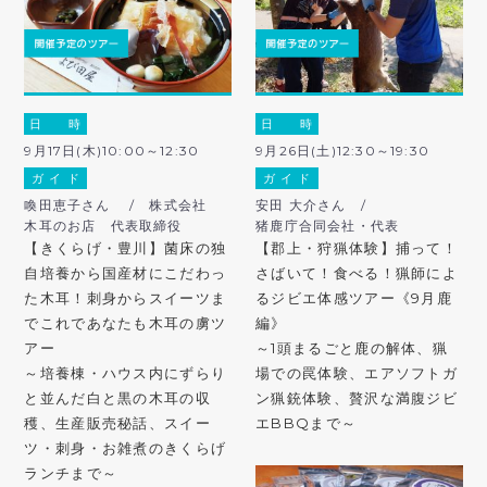
日 時
日 時
9月17日(木)10:00～12:30
9月26日(土)12:30～19:30
ガ イ ド
ガ イ ド
喚田恵子さん / 株式会社
安田 大介さん /
木耳のお店 代表取締役
猪鹿庁合同会社・代表
【きくらげ・豊川】菌床の独
【郡上・狩猟体験】捕って！
自培養から国産材にこだわっ
さばいて！食べる！猟師によ
た木耳！刺身からスイーツま
るジビエ体感ツアー《9月鹿
でこれであなたも木耳の虜ツ
編》
アー
～1頭まるごと鹿の解体、猟
～培養棟・ハウス内にずらり
場での罠体験、エアソフトガ
と並んだ白と黒の木耳の収
ン猟銃体験、贅沢な満腹ジビ
穫、生産販売秘話、スイー
エBBQまで～
ツ・刺身・お雑煮のきくらげ
ランチまで～