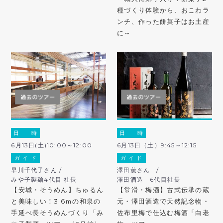
種づくり体験から、おこわラ
ンチ、作った餅菓子はお土産
に～
日 時
日 時
6月13日(土)10:00～12:00
6月13日（土）9:45～12:15
ガ イ ド
ガ イ ド
早川千代子さん /
澤田薫さん /
みや子製麺4代目 社長
澤田酒造 6代目社長
【安城・そうめん】ちゅるん
【常滑・梅酒】古式伝承の蔵
と美味しい！3.6ｍの和泉の
元・澤田酒造で天然記念物・
手延べ長そうめんづくり「み
佐布里梅で仕込む梅酒「白老