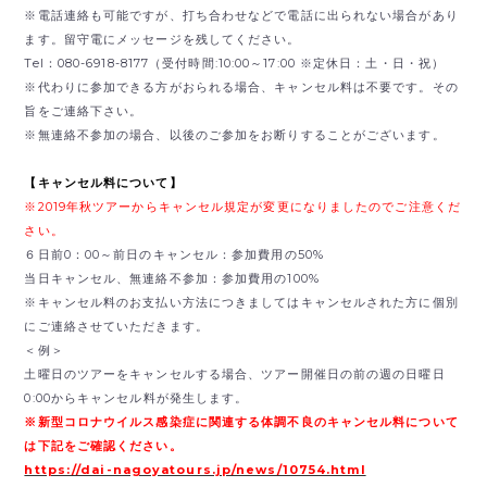
※電話連絡も可能ですが、打ち合わせなどで電話に出られない場合があり
ます。留守電にメッセージを残してください。
Tel：080-6918-8177（受付時間:10:00～17:00 ※定休日：土・日・祝）
※代わりに参加できる方がおられる場合、キャンセル料は不要です。その
旨をご連絡下さい。
※無連絡不参加の場合、以後のご参加をお断りすることがございます。
【キャンセル料について】
※2019年秋ツアーからキャンセル規定が変更になりましたのでご注意くだ
さい。
６日前0：00～前日のキャンセル：参加費用の50%
当日キャンセル、無連絡不参加：参加費用の100%
※キャンセル料のお支払い方法につきましてはキャンセルされた方に個別
にご連絡させていただきます。
＜例＞
土曜日のツアーをキャンセルする場合、ツアー開催日の前の週の日曜日
0:00からキャンセル料が発生します。
※新型コロナウイルス感染症に関連する体調不良のキャンセル料について
は下記をご確認ください。
https://dai-nagoyatours.jp/news/10754.html