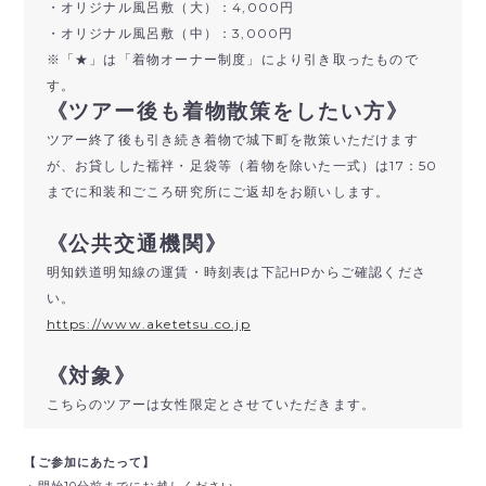
・オリジナル風呂敷（大）：4,000円
・オリジナル風呂敷（中）：3,000円
※「★」は「着物オーナー制度」により引き取ったもので
す。
《ツアー後も着物散策をしたい方》
ツアー終了後も引き続き着物で城下町を散策いただけます
が、お貸しした襦袢・足袋等（着物を除いた一式）は17：50
までに和装和ごころ研究所にご返却をお願いします。
《公共交通機関》
明知鉄道明知線の運賃・時刻表は下記HPからご確認くださ
い。
https://www.aketetsu.co.jp
《対象》
こちらのツアーは女性限定とさせていただきます。
【ご参加にあたって】
・開始10分前までにお越しください。