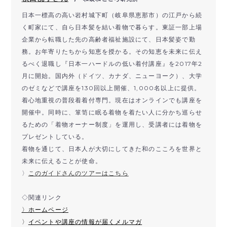
日本一標高の高い岩村城下町（岐阜県恵那市）
の江戸から続
く町家にて、自ら日本髪を結い着物で暮らす。東証一部上場
企業から転職した先の高齢者福祉施設にて、
日本髪姿で勤
務。お年寄りたちから知恵を授かる。
その知恵を未来に伝え
るべく退職し『
日本一ハードルの低い着付講座』を2017年2
月に開始。
国内外（ドイツ、カナダ、ニューヨーク）、
大学
のゼミなどで講座を130回以上開催、1,000名以上に提供。
着心地重視の普段着着付専門。
現在はオンラインでも講座を
開催中。同時に、箪笥に眠る着物を着たい人に分かち巡らせ
るための「
着物オーナー制度」を運用し、
受講者には着物を
プレゼントしている。
着物を通じて、
日本人が大切にしてきた和のこころを世界と
未来に伝えることが使
命。
〉
このガイドさんのツアーはこちら
◇関連リンク
〉ホームページ
〉
イベントや講座の情報が届くメルマガ