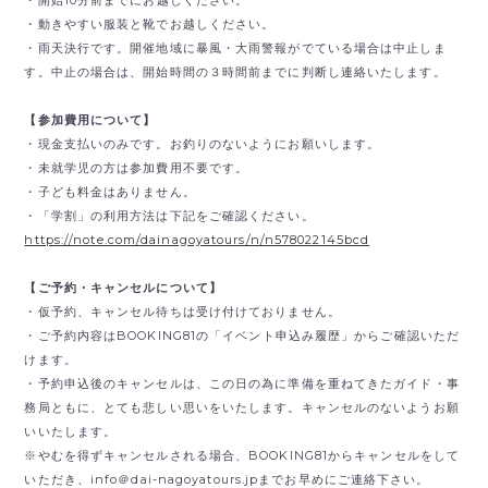
・動きやすい服装と靴でお越しください。
・雨天決行です。開催地域に暴風・大雨警報がでている場合は中止しま
す。中止の場合は、開始時間の３時間前までに判断し連絡いたします。
【参加費用について】
・現金支払いのみです。
お釣りのないようにお願いします。
・未就学児の方は参加費用不要です。
・子ども料金はありません。
・「学割」の利用方法は下記をご確認ください。
https://note.com/dainagoyatours/n/n578022145bcd
【ご予約・キャンセルについて】
・仮予約、キャンセル待ちは受け付けておりません。
・ご予約内容はBOOKING81の「イベント申込み履歴」からご確認いただ
けます。
・予約申込後のキャンセルは、この日の為に準備を重ねてきたガイド・事
務局ともに、とても悲しい思いをいたします。キャンセルのないようお願
いいたします。
※やむを得ずキャンセルされる場合、BOOKING81からキャンセルをして
いただき、
info＠dai-nagoyatours.jpまでお早めにご連絡下さい。