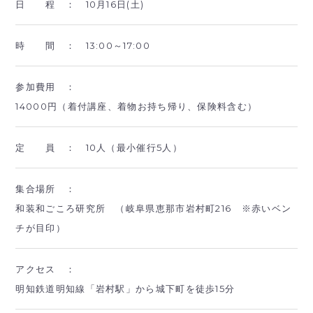
日 程 ：
10月16日(土)
時 間 ：
13:00～17:00
参加費用 ：
14000円（着付講座、着物お持ち帰り、保険料含む）
定 員 ：
10人（最小催行5人）
集合場所 ：
和装和ごころ研究所 （岐阜県恵那市岩村町216 ※赤いベン
チが目印）
アクセス ：
明知鉄道明知線「岩村駅」から城下町を徒歩15分