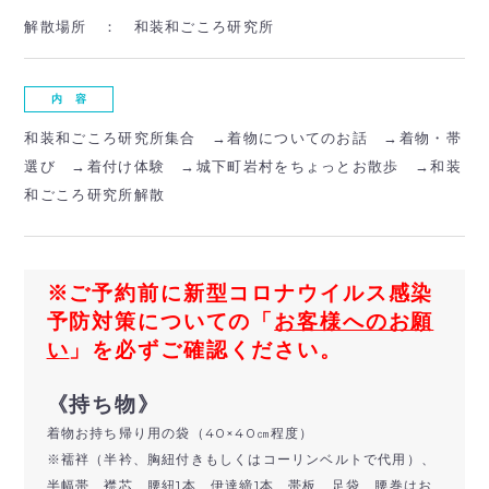
解散場所 ：
和装和ごころ研究所
内 容
和装和ごころ研究所集合 →着物についてのお話 →着物・帯
選び →着付け体験 →城下町岩村をちょっとお散歩 →和装
和ごころ研究所解散
※ご予約前に新型コロナウイルス感染
予防対策についての「
お客様へのお願
い
」を必ずご確認ください。
《持ち物》
着物お持ち帰り用の袋（40×40㎝程度）
※襦袢（半衿、胸紐付きもしくはコーリンベルトで代用）、
半幅帯、襟芯、腰紐1本、伊達締1本、帯板、足袋、腰巻はお