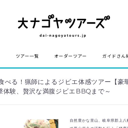
？
ツアー一覧
オーダーツアー
ガイドさん
食べる！猟師によるジビエ体感ツアー【豪
撃体験、贅沢な満腹ジビエBBQまで～
自然豊かな里山、岐阜県郡上八