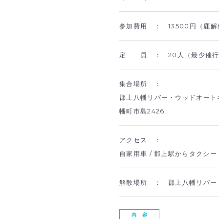
参加費用 ：
13500円（鹿
定 員 ：
20人（最少催行
集合場所 ：
郡上八幡リバー・ウッドオート
幡町市島2426
アクセス ：
自家用車 / 郡上駅からタクシ
解散場所 ：
郡上八幡リバー
内 容