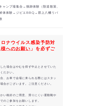
キャンプ場集合→猟師体験（獣道散策、
解体体験→ジビエBBQ→郡上八幡リバ
散
コロナウイルス感染予防対
客様へのお願い
」を必ずご
断した場合はやむを得ず中止とさせていた
承ください。
場合、お車で会場に来られる際にはスタッ
る場合がございます。ご注意ください。
暖かい格好のご用意、滑りにくい運動靴や
好でのご参加をお願いします。