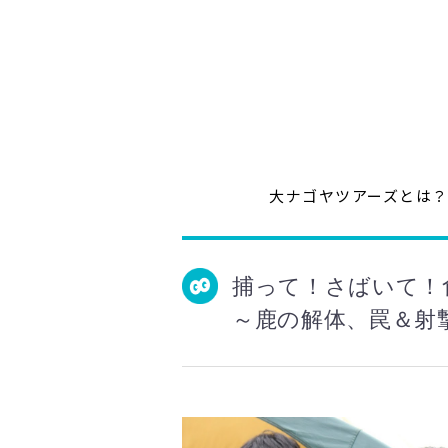
大ナゴヤツアーズとは
捕って！さばいて！
～鹿の解体、罠＆射