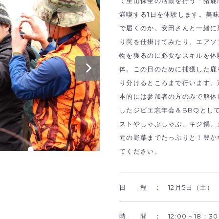
て里山保全の活動を行う「猪鹿
満喫する1日を体験します。美
で届くのか。安田さんと一緒に
り罠を仕掛けてみたり、エアソ
物を獲るのに必要なスキルを体
体。この日のために捕獲した鹿
り分けるところまで行います。
本的には参加者の方のみで解体
したジビエ忘年会＆BBQとし
ストやしゃぶしゃぶ、キジ鍋、
元の野菜までたっぷりと！豊か
てください。
日 程 ：
12月5日（土）
時 間 ：
12:00～18：30