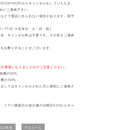
OOKING81からキャンセルをしていただき、
までお早めにご連絡下さい。
せなどで電話に出られない場合があります。留守
0:00～17:00 ※定休日：土・日・祝）
場合、キャンセル料は不要です。その旨をご連絡
加をお断りすることがございます。
規定が変更になりましたのでご注意ください。
加費の50%
の100%
きましてはキャンセルされた方に個別にご連絡さ
、ツアー開催日の前の週の日曜日0:00からキャ
2020年冬
アルコール