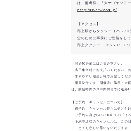
は、備考欄に「大ナゴヤツア
http://riverwood.jp/
【アクセス】
郡上駅からタクシー（25～3
念のために事前にご連絡をし
郡上タクシー： 0575-65-315
・開始10分前にはご集合下さい。
・当日集合時にお支払いください。
・歩きやすい服装と靴でお越しくだ
・雨天決行です。開催県に暴風・大
は、開始時間の３時間前までに連絡
【ご予約・キャンセルについて】
・仮予約、キャンセル待ちは受け付
・ご予約内容はBOOKING81の「
・予約申込後のキャンセルは、この
に、とても悲しい思いをいたします