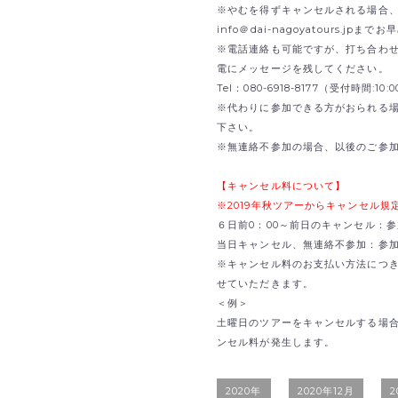
※やむを得ずキャンセルされる場合、B
info＠dai-nagoyatours.jp
※電話連絡も可能ですが、打ち合わ
電にメッセージを残してください。
Tel：080-6918-8177（受付時間:1
※代わりに参加できる方がおられる
下さい。
※無連絡不参加の場合、以後のご参
【キャンセル料について】
※2019年秋ツアーからキャンセル
６日前0：00～前日のキャンセル：参
当日キャンセル、無連絡不参加：参加費
※キャンセル料のお支払い方法につ
せていただきます。
＜例＞
土曜日のツアーをキャンセルする場合
ンセル料が発生します。
2020年
2020年12月