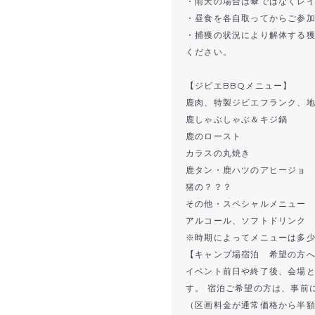
・雨天の場合は傘ではなくレ
・昼食を各自取ってからご参
・捕獲の状況により解体する
ください。
【ジビエBBQメニュー】
鹿肉、特製ジビエフランク、地
鹿しゃぶしゃぶ＆キジ鍋
鹿のロースト
カラスの丸焼き
鹿タン・鹿ハツのアヒージョ
猪の？？？
その他・スペシャルメニュー
アルコール、ソフトドリンク
※時期によってメニューは多
【キャンプ場宿泊 希望の方
イベント前日や終了後、会場
す。 宿泊ご希望の方は、事前
（区画料金が通常価格から半額