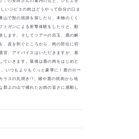
庁」の安田さんの案内のもと、ジビエを
味しいジビエの肉はどうやって自分の口ま
裏山で獣の痕跡を探したり、本物のくく
フトガンによる射撃体験をしたりと、動
験します。そしてツアーの目玉、鹿の解
を、皮を剥ぐところから、肉の部位に切
適宜、アドバイスはいただきますが、基
していきます。最後は鹿の肉をはじめと
て、いつもよりもぐっと豪華に！鹿のロー
カラスの丸焼き!?、猪や鹿の焼肉から地
な郡上の山で捕れたお肉の旨さに感動し