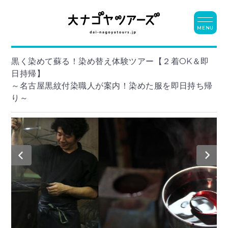
MENU
黒く染めて蘇る！染め替え体験ツアー【２着OK＆即
日持帰】
～名古屋黒紋付染職人が案内！染めた服を即日持ち帰
り～