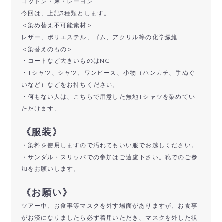
コットン・麻・レーヨン
今回は、上記3種類とします。
＜染め替え不可能素材＞
レザー、ポリエステル、ゴム、アクリル等の化学繊維
＜染替えのもの＞
・コートなど大きいものはNG
・Tシャツ、シャツ、ワンピース、小物（ハンカチ、手ぬぐ
いなど）などをお持ちください。
・何もない人は、こちらで用意した無地Tシャツを染めてい
ただけます。
《服装》
・染料を使用しますので汚れてもいい服でお越しください。
・サンダル・スリッパでの参加はご遠慮下さい。靴でのご参
加をお願いします。
《お願い》
ツアー中、お食事等マスクを外す場面がありますが、お食事
がお済になりましたら必ず着用いただき、マスクを外した状