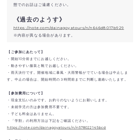
態でのお話はご遠慮ください。
《過去のようす》
https://note.com/dainagoyatours/n/n646d8017b929
※内容が異なる場合があります。
【ご参加にあたって】
・開始10分前までにお越しください。
・動きやすい服装と靴でお越しください。
・雨天決行です。開催地域に暴風・大雨警報がでている場合は中止しま
す。中止の場合は、開始時間の３時間前までに判断し連絡いたします。
【参加費用について】
・現金支払いのみです。
お釣りのないようにお願いします。
・未就学児の方は参加費用不要です。
・子ども料金はありません。
・「学割」の利用方法は下記をご確認ください。
https://note.com/dainagoyatours/n/n578022145bcd