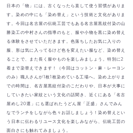
日本の「物」には、古くなったら直して使う習慣がありま
す。染めの中にも「染め替え」という技術と文化がありま
す。今回は名古屋の伝統工芸でもある名古屋黒紋付染の山
勝染工の中村さんの指導のもと、服や小物を黒に染め替え
る体験をさせていただきます。色落ちしたお気に入りの
服、形は気に入ってるけど色を変えたい服など、染め替え
ることで、また長く服やものを楽しみましょう。特別に2
着まで染替えできます！（今回はコットン・麻・レーヨン
のみ）職人さんが1枚1枚染めている工場へ。染め上がりま
での時間は、名古屋黒紋付染のこだわりや、日本が大事に
していきたい家紋という文化の話聞き、近くにある「名古
屋めし20選」にも選ばれたうどん屋「正盛」さんでみん
なでランチをしながら色々お話しましょう！染め替えとい
う日本に伝わるリユース文化を楽しみながら、伝統工芸の
面白さにも触れてみましょう。