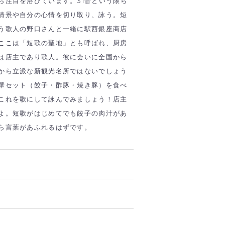
ら注目を浴びています。31音という限ら
情景や自分の心情を切り取り、詠う。短
う歌人の野口さんと一緒に駅西銀座商店
ここは「短歌の聖地」とも呼ばれ、厨房
は店主であり歌人。彼に会いに全国から
から立派な新観光名所ではないでしょう
華セット（餃子・酢豚・焼き豚）を食べ
これを歌にして詠んでみましょう！店主
よ。短歌がはじめてでも餃子の肉汁があ
ら言葉があふれるはずです。