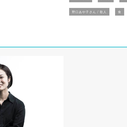
野口あや子さん / 歌人
食