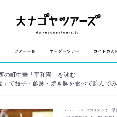
？
ツアー一覧
オーダーツアー
ガイドさん
西の町中華「平和園」を詠む
園」で餃子・酢豚・焼き豚を食べて詠んで
5・7・5・7・7のリズムで、