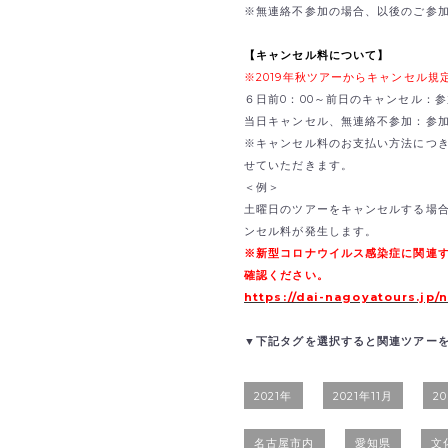
※無連絡不参加の場合、以後のご参
【キャンセル料について】
※2019年秋ツアーからキャンセル
６日前0：00～前日のキャンセル：参
当日キャンセル、無連絡不参加：参加費
※キャンセル料のお支払い方法につ
せていただきます。
＜例＞
土曜日のツアーをキャンセルする場合
ンセル料が発生します。
※新型コロナウイルス感染症に関連
確認ください。
https://dai-nagoyatours.jp/
▼下記タグを選択すると関連ツアー
2021年
2021年11月
2
名古屋市内
愛知県
文