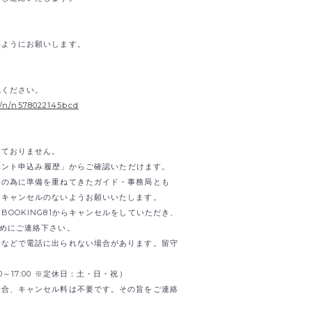
いようにお願いします。
。
認ください。
s/n/n578022145bcd
けておりません。
イベント申込み履歴」からご確認いただけます。
日の為に準備を重ねてきたガイド・事務局とも
。キャンセルのないようお願いいたします。
OOKING81からキャンセルをしていただき、
までお早めにご連絡下さい。
せなどで電話に出られない場合があります。留守
0:00～17:00 ※定休日：土・日・祝）
場合、キャンセル料は不要です。その旨をご連絡