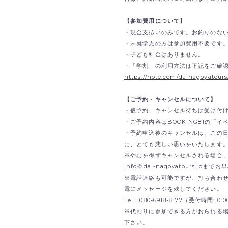
【参加費用について】
・現金支払いのみです。
お釣りのな
・未就学児の方は参加費用不要です
・子ども料金はありません。
・「学割」の利用方法は下記をご確
https://note.com/dainagoyatour
【ご予約・キャンセルについて】
・仮予約、キャンセル待ちは受け付
・ご予約内容はBOOKING81の「
・予約申込後のキャンセルは、この
に、とても悲しい思いをいたします
※やむを得ずキャンセルされる場合、B
info＠dai-nagoyatours.jp
※電話連絡も可能ですが、打ち合わ
電にメッセージを残してください。
Tel：080-6918-8177（受付時間:1
※代わりに参加できる方がおられる
下さい。