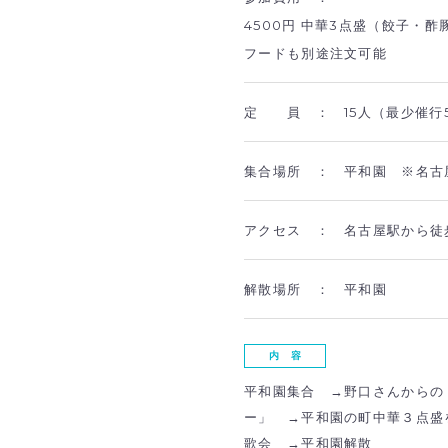
4500円 中華3点盛（餃子・
フードも別途注文可能
定 員 ：
15人（最少催行
集合場所 ：
平和園 ※名古屋
アクセス ：
名古屋駅から徒
解散場所 ：
平和園
内 容
平和園集合 →野口さんからの
ー」 →平和園の町中華３点盛
歌会 →平和園解散