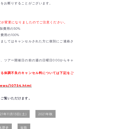
加をお断りすることがございます。
規定が変更になりましたのでご注意ください。
加費用の50%
用の100%
きましてはキャンセルされた方に個別にご連絡さ
、ツアー開催日の前の週の日曜日0:00からキャ
する体調不良のキャンセル料については下記をご
news/10754.html
をご覧いただけます。
021年11月13日(土)
2021年秋
化歴史
短歌