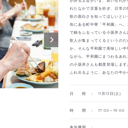
が誇る文芸がいま、若い世代か
れたなかで言葉を紡ぎ、日常の
歌の面白さを知ってほしいとい
街にある町中華「平和園」へ。
で鍋をふるっている小坂井さん
歌人が集まってくるというのだ
か。そんな平和園で美味しい中
ながら、平和園にまつわるあれ
の小坂井さんも都度登場します
ふれ出るように、あなたの中か
日 程 ：
11月13日(土)
時 間 ：
17:00～19:00
参加費用 ：